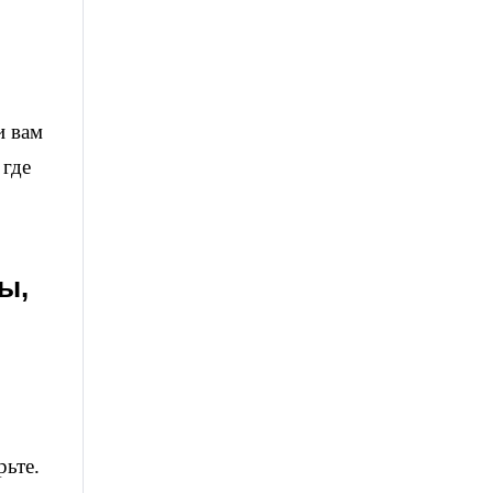
и вам
 где
ы,
рьте.