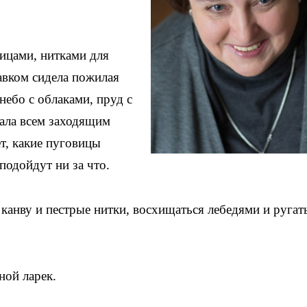
.
вицами, нитками для
авком сидела пожилая
небо с облаками, пруд с
вала всем заходящим
ет, какие пуговицы
 подойдут ни за что.
 канву и пестрые нитки, восхищаться лебедями и ругат
ной ларек.