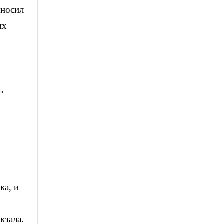
оносил
их
ь
ка, и
кзала.