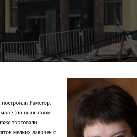
 построили Рамстор.
ромное (по нынешним
таже торговали
сяток мелких лавочек с