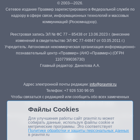
© 2003—2026.
Сетевое издание Правмир зарегистрировано в Федеральной службе по
надзору в сфере связи, информационных технологий и массовых
коммуникаций (Роскомнадзор).
Реестровая запись ЭЛ № ФС 77 – 85438 от 13.06.2023 г. (внесение
изменений в свидетельство ЭЛ ФС 77-44847 от 03.05.2011 г.)
Учредитель: Автономная некоммерческая организация информационно-
познавательный центр «Правмир» (АНО «Правмир») (ОГРН
1107799036730)
Главный редактор: Данилова А.А.
Адрес электронной почты редакции:
info@pravmir.ru
Телефон: +7 926 530 96 05
Чтобы связаться с редакцией или сообщить обо всех замеченных
ошибках, воспользуйтесь
формой обратной связи
.
Файлы Cookies
Републикация материалов сайта в печатных изданиях (книгах, прессе)
Для улучшения работы сайт pravmir.ru может
возможна только с письменного разрешения редакции.
собирать данные, используя файлы cookie и
метрические программы. Это соответствует
Политике обработки и защиты персональных данных
в pravmir.ru