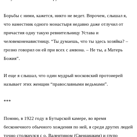
Борьбы с ними, кажется, никто не ведет. Впрочем, слышал я,
что наместник одного монастыря недавно даже отлучил от
причастия одну такую ревнительницу Устава и
человеконенавистницу. “Ты думаешь, что ты здесь хозяйка? –
грозно говорил он ей при всех с амвона. – Не ты, а Матерь
Божия”.
И еще я слышал, что один мудрый московский протоиерей
называет этих женщин “православными ведьмами”.
***
Помню, в 1922 году в Бутырской камере, во время
бесконечного обычного хождения по ней, я среди других людей
точно столкнулся с о. Валентином (Свенцицким) и глупо