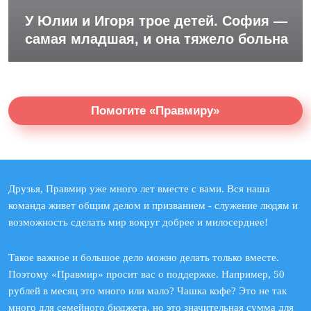
У Юлии и Игоря трое детей. София —
самая младшая, и она тяжело больна
Помогите «Правмиру»
Друзья, Правмир уже много лет вместе с вами. Вся наша
команда живет общим делом и призванием - служение людям и
возможность сделать мир вокруг добрее и милосерднее!
Такое важное и большое дело можно делать только вместе.
Поэтому «Правмир» просит вас о поддержке. Например, 50
рублей в месяц это много или мало? Чашка кофе? Это не так
много для семейного бюджета, но это значительная сумма для