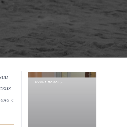
нии
НУЖНА ПОМОЩЬ
ских
ала с