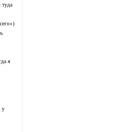
 туда
сего»)
ть
гда я
 у