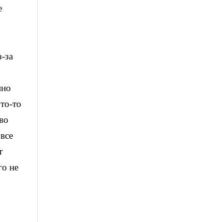
е
з-за
нно
то-то
во
 все
т
го не