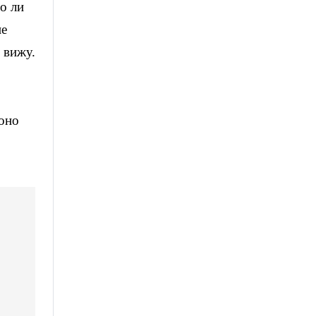
о ли
не
 вижу.
 оно