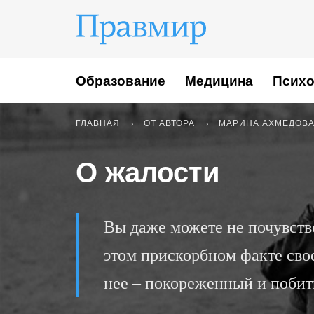
Образование
Медицина
Психо
ГЛАВНАЯ
ОТ АВТОРА
МАРИНА АХМЕДОВ
О жалости
Вы даже можете не почувство
этом прискорбном факте свое
нее – покореженный и побит