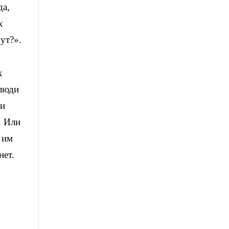
да,
х
чут?».
х
 люди
 и
. Или
 им
нет.