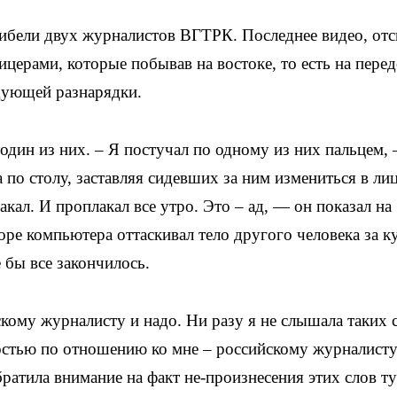
ибели двух журналистов ВГТРК. Последнее видео, отс
ицерами, которые побывав на востоке, то есть на пере
дующей разнарядки.
один из них. – Я постучал по одному из них пальцем,
 по столу, заставляя сидевших за ним измениться в лиц
акал. И проплакал все утро. Это – ад, — он показал на
оре компьютера оттаскивал тело другого человека за к
е бы все закончилось.
йскому журналисту и надо. Ни разу я не слышала таких 
остью по отношению ко мне – российскому журналисту
братила внимание на факт не-произнесения этих слов ту