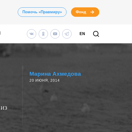
Помочь «Правмиру»
Фонд
EN
Марина Ахмедова
20 ИЮНЯ, 2014
 из