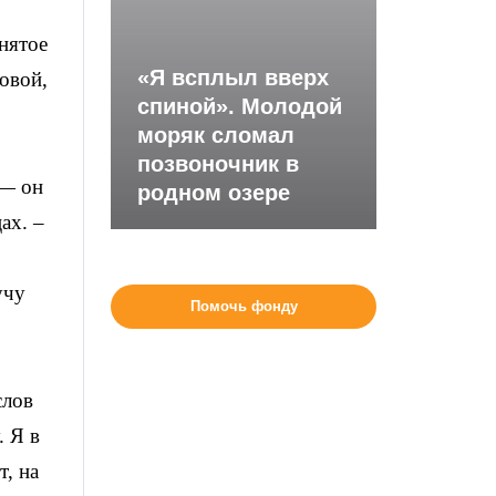
нятое
«Я всплыл вверх
довой,
спиной». Молодой
моряк сломал
позвоночник в
 — он
родном озере
ах. –
учу
Помочь фонду
слов
. Я в
т, на