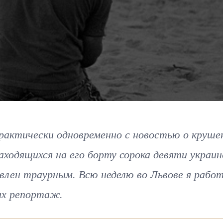
практически одновременно с новостью о круше
аходящихся на его борту сорока девяти украин
влен траурным. Всю неделю во Львове я работ
их репортаж.