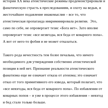
истории ХХ века атеистические режимы продемонстрировали и
фанатическую страсть к преследованиям, и охоту на ведьм, и
жесточайшее подавление инакомыслия – все то, что
атеистическая пропаганда инкриминировала религии. Это,
само по себе, не опровергает тезис «Бога нет». Зато вполне
опровергает тезис «все незвгоды, вся беда от коварного попа».
А вот от него-то фобия и не может отказаться.
Такого рода нечестность тем более печальна, что ничего
необходимого для утверждения собственно атеистической
позиции в ней нет. Признание реальности атеистического
фанатизма еще не означает отказа от атеизма; это означает
отказ от того примитивного его извода, который полагает, что
«все невзгоды, вся беда от коварного попа». По избавлении от
коварных попов – и уже в процессе этого избавления – невзгод
и бед стало только больше.