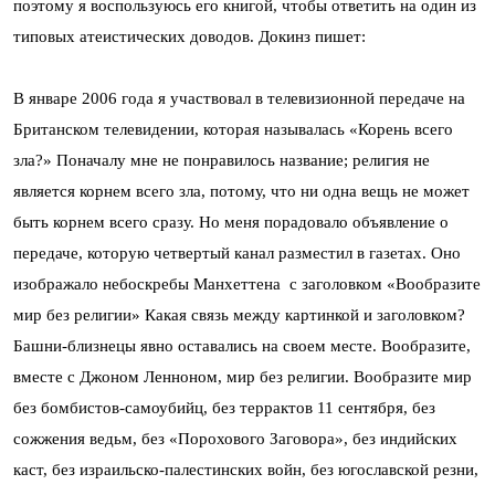
поэтому я воспользуюсь его книгой, чтобы ответить на один из
типовых атеистических доводов. Докинз пишет:
В январе 2006 года я участвовал в телевизионной передаче на
Британском телевидении, которая называлась «Корень всего
зла?» Поначалу мне не понравилось название; религия не
является корнем всего зла, потому, что ни одна вещь не может
быть корнем всего сразу. Но меня порадовало объявление о
передаче, которую четвертый канал разместил в газетах. Оно
изображало небоскребы Манхеттена с заголовком «Вообразите
мир без религии» Какая связь между картинкой и заголовком?
Башни-близнецы явно оставались на своем месте. Вообразите,
вместе с Джоном Ленноном, мир без религии. Вообразите мир
без бомбистов-самоубийц, без террактов 11 сентября, без
сожжения ведьм, без «Порохового Заговора», без индийских
каст, без израильско-палестинских войн, без югославской резни,