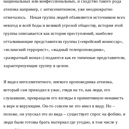
национальных или конфессиональных, и сходство такого рода
атеизма например, с антисемитизмом, уже неоднократно
отмечалось. Некая группа людей объявляется источником всех
невзгод и всей беды и великой угрозой обществу, история этой
группы описывается как история преступлений, наиболее
отталкивающие представители группы («еврейский комиссар»,
«исламский террорист», «жадный телепроповедник»,
«развратный монах») подаются как ее типичные представители,
характеризующие группу в целом.
Я видел интеллигентного, мягкого проповедника атеизма,
который сам приходил в ужас, глядя на то, как люди, его
слушавшие, превращали его взгляды в примитивную ненависть
к вере и верующим. Он-то совсем не это имел в виду. Но –
похоже, он упускал это из вида – существует спрос на фобию, и
люди были готовы брать материал где угодно, в том числе у