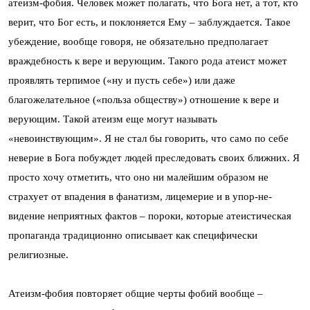
атеизм-фобия. Человек может полагать, что Бога нет, а тот, кто
верит, что Бог есть, и поклоняется Ему – заблуждается. Такое
убеждение, вообще говоря, не обязательно предполагает
враждебность к вере и верующим. Такого рода атеист может
проявлять терпимое («ну и пусть себе») или даже
благожелательное («польза обществу») отношение к вере и
верующим. Такой атеизм еще могут называть
«невоинствующим». Я не стал бы говорить, что само по себе
неверие в Бога побуждет людей преследовать своих ближних. Я
просто хочу отметить, что оно ни малейшим образом не
страхует от впадения в фанатизм, лицемерие и в упор-не-
видение неприятных фактов – пороки, которые атеистическая
пропаганда традиционно описывает как специфически
религиозные.
Атеизм-фобия повторяет общие черты фобий вообще –