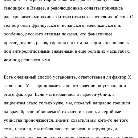
геноцидом в Вандее, а революционные солдаты принялись
расстреливать монахинь за отказ отказаться от своих обетов. С
тех пор опыт французского, испанского, мексиканского и,
особенно, русского атеизма показал, что фанатичные
преследования, резня, тирания и охота на ведьм совершались
под антирелигиозными знаменами в еще больших масштабах,
чем под религиозными.
Есть очевидный способ установить, ответственен ли фактор Х
за явление У — продолжается ли это явление по устранении
этого фактора. Если мы избавились от врачей-убийц, а
пациентам стало только хуже, мы, пожалуй напрасно грешили
на врачей; если обвиняемый схвачен и казнен, а серийные
убийства продолжаются, значит, схватили мы кого-то не того;
если, наконец, мы избавились от религии и верующих, а
бедствия и злодеяния, ранее приписываемые религии, не только