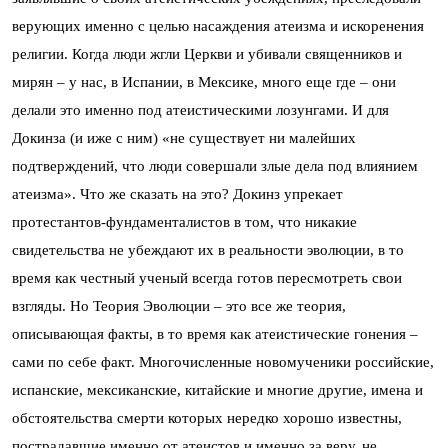
верующих именно с целью насаждения атеизма и искоренения
религии. Когда люди жгли Церкви и убивали священников и
мирян – у нас, в Испании, в Мексике, много еще где – они
делали это именно под атеистическими лозунгами. И для
Докинза (и иже с ним) «не существует ни малейших
подтверждений, что люди совершали злые дела под влиянием
атеизма». Что же сказать на это? Докинз упрекает
протестантов-фундаменталистов в том, что никакие
свидетельства не убеждают их в реальности эволюции, в то
время как честный ученый всегда готов пересмотреть свои
взгляды. Но Теория Эволюции – это все же теория,
описывающая факты, в то время как атеистические гонения –
сами по себе факт. Многочисленные новомученики российские,
испанские, мексиканские, китайские и многие другие, имена и
обстоятельства смерти которых нередко хорошо известны,
пострадавшие именно от атеистов и именно за веру, не