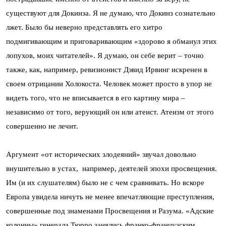
существуют для Докинза. Я не думаю, что Докинз сознательно
лжет. Было бы неверно представлять его хитро
подмигивающим и приговаривающим «здорово я обманул этих
лопухов, моих читателей». Я думаю, он себе верит – точно
также, как, например, ревизионист Дэвид Ирвинг искренен в
своем отрицании Холокоста. Человек может просто в упор не
видеть того, что не вписывается в его картину мира –
независимо от того, верующий он или атеист. Атеизм от этого
совершенно не лечит.
Аргумент «от исторических злодеяний» звучал довольно
внушительно в устах, например, деятелей эпохи просвещения.
Им (и их слушателям) было не с чем сравнивать. Но вскоре
Европа увидела ничуть не менее впечатляющие преступления,
совершенные под знаменами Просвещения и Разума. «Адские
колонны» генерала Тюрро занялись франко-французским