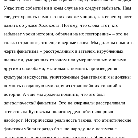
Ужас этих событий ни в коем случае не следует забывать. Нам
следует хранить память о них так же упорно, как евреи хранят
память об ужасе Холокоста. Потому, что слова «тот, кто
забывает уроки истории, обречен на их повторение» – это не
только страшные, это еще и верные слова. Мы должны помнить
жертв фанатизма – расстрелянных в затылок, изрубленных
шашками, уморенных голодом или умерщвленных многими
другими способами; мы должны помнить произведения
культуры и искусства, уничтоженные фанатиками; мы должны
помнить созданную ими одну из страшнейших тираний в
истории. А еще мы должны помнить, что это был
атеистический
фанатизм. Это не клерикалы расстреливали
атеистов на Бутовском полигоне; дело обстояло ровно
наоборот. Историческая реальность такова, что атеистические
фанатики убили гораздо больше народу, чем исламские
экстремисты и инквизиторы, вместе взятые. Я не хочу этим