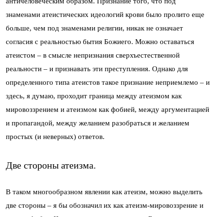
античеловеческим образом. Признание того, что под
знаменами атеистических идеологий крови было пролито еще
больше, чем под знаменами религии, никак не означает
согласия с реальностью бытия Божиего. Можно оставаться
атеистом – в смысле непризнания сверхъестественной
реальности – и признавать эти преступления. Однако для
определенного типа атеистов такое признание неприемлемо – и
здесь, я думаю, проходит граница между атеизмом как
мировоззрением и атеизмом как фобией, между аргументацией
и пропагандой, между желанием разобраться и желанием
простых (и неверных) ответов.
Две стороны атеизма.
В таком многообразном явлении как атеизм, можно выделить
две стороны – я бы обозначил их как атеизм-мировоззрение и