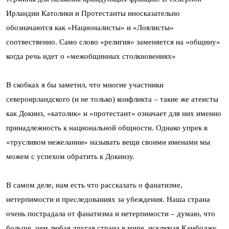
Ирландии Католики и Протестанты иносказательно
обозначаются как «Националисты» и «Лоялисты»
соотвественно. Само слово «религия» заменяется на «общину»
когда речь идет о «межобщинных столкновениях»
В скобках я бы заметил, что многие участники
североирландского (и не только) конфликта – такие же атеисты
как Докинз, «католик» и «протестант» означает для них именно
принадлежность к национальной общности. Однако упрек в
«трусливом нежелании» называть вещи своими именами мы
можем с успехом обратить к Докинзу.
В самом деле, нам есть что рассказать о фанатизме,
нетерпимости и преследованиях за убеждения. Наша страна
очень пострадала от фанатизма и нетерпимости – думаю, что
больше, чем любая другая страна в мире, исключая Камбоджу.