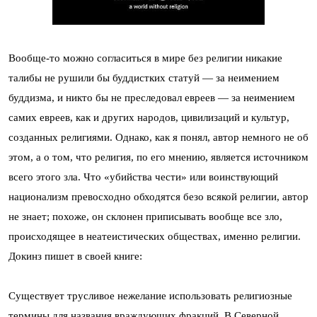
Вообще-то можно согласиться в мире без религии никакие
талибы не рушили бы буддистких статуй — за неимением
буддизма, и никто бы не преследовал евреев — за неимением
самих евреев, как и других народов, цивилизаций и культур,
созданных религиями. Однако, как я понял, автор немного не об
этом, а о том, что религия, по его мнению, является источником
всего этого зла. Что «убийства чести» или воинствующий
национализм превосходно обходятся безо всякой религии, автор
не знает; похоже, он склонен приписывать вообще все зло,
происходящее в неатеистических обществах, именно религии.
Докинз пишет в своей книге:
Существует трусливое нежелание использовать религиозные
термины для названия враждующих фракций. В Северной