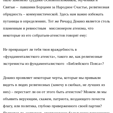
было заменено трудами Основоположников, Мученики и
Святые – павшими Борцами за Народное Счастье, религиозная
обрядность – коммунистической. Здесь нам важно избежать
путаницы в определениях. Тот же Ричард Докинз является столь
пламенным и ревностным миссионером атеизма, что
некоторые из его собратьев-атеистов говорят ему:
Не превращает ли тебя твоя враждебность в
«фундаменталисткого атеиста», такого же, как религиозные
экстремисты из фундаменталисткого «Библейского Пояса»?
Докинз проявляет некоторые черты, которые мы привыкли
видеть в людях религиозных (замечу в скобках, не лучших из
них) – перестает ли он от этого быть атеистом? Можем ли мы
объявить верующим, скажем, патриота, воздающего почести
флагу, или политика, глубоко приверженного своей партии?