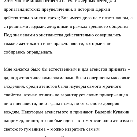
Хотя многое можно отнести на счет «черных легенд» и
пропагандистских преувеличений, в истории Церкви
действительно много греха; Бог имеет дело не с пластилином, а
с грешными людьми, живущими в рамках грешного общества.
Под знаменами христианства действительно совершались
тяжкие жестокости и несправедливости, которые я не
собираюсь оправдывать.
Мне кажется было бы естественным и для атеистов признать –
да, под атеистическими знаменами были совершены массовые
злодеяния, среди атеистов были изуверы самого мрачного
свойства, атеизм отнюдь не гарантирует своих приверженцев
ни от ненависти, ни от фанатизма, ни от слепого доверия
вождям. Некоторые атеисты это и признают. Валерий Кувакин,
например, пишет, что любые идеи – в том числе идеи атеизма и
светского гуманизма – можно извратить самым