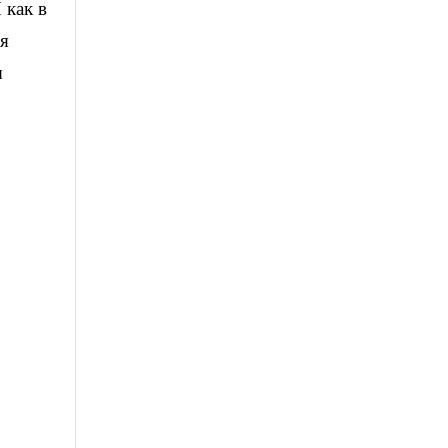
 как в
я
ы