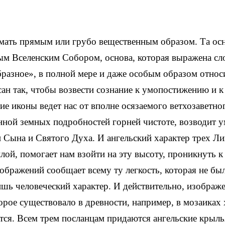
мать прямым или грубо вещественным образом. Та ос
ым Вселенским Собором, основа, которая выражена сл
разное», в полной мере и даже особым образом относ
сан так, чтобы возвести сознание к умопостижению и к
ие иконы ведет нас от вполне осязаемого ветхозаветно
ной земных подробностей горней чистоте, возводит у
и Сына и Святого Духа. И ангельский характер трех Л
лой, помогает нам взойти на эту высоту, проникнуть к
ображений сообщает всему ту легкость, которая не бы
шь человеческий характер. И действительно, изображ
орое существовало в древности, например, в мозаиках
тся. Всем трем посланцам придаются ангельские крыль