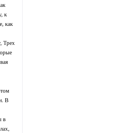
как
, к
, как
, Трех
торые
ивая
этом
и. В
ы в
лах,