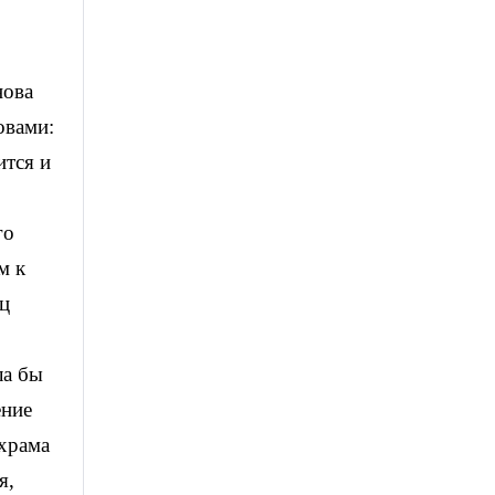
нова
овами:
ится и
го
м к
иц
ла бы
ение
 храма
я,