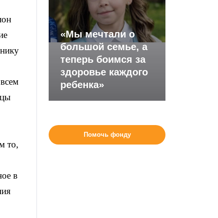
лон
«Мы мечтали о
ие
большой семье, а
чнику
теперь боимся за
здоровье каждого
 всем
ребенка»
ицы
Помочь фонду
м то,
ное в
ния