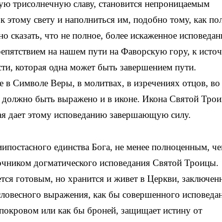
ную трисолнечную славу, становится непроницаемым
к этому свету и наполниться им, подобно тому, как по
 сказать, что не полное, более искаженное исповедан
пятствием на нашем пути на Фаворскую гору, к исто
сти, которая одна может быть завершением пути.
в Символе Веры, в молитвах, в изречениях отцов, во
, должно быть выражено и в иконе. Икона Святой Тро
рая дает этому исповеданию завершающую силу.
ипостасного единства Бога, не менее полноценным, че
точником догматического исповедания Святой Троицы.
тся готовым, но хранится и живет в Церкви, заключен
словесного выражения, как бы совершенного исповеда
покровом или как бы броней, защищает истину от