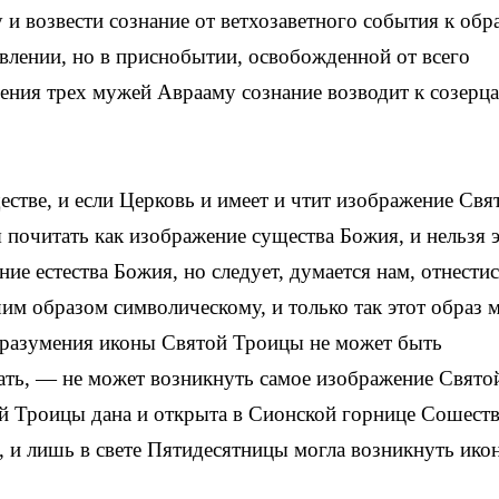
и возвести сознание от ветхозаветного события к обр
влении, но в приснобытии, освобожденной от всего
ления трех мужей Аврааму сознание возводит к созерц
естве, и если Церковь и имеет и чтит изображение Свя
 почитать как изображение существа Божия, и нельзя 
ие естества Божия, но следует, думается нам, отнестис
им образом символическому, и только так этот образ 
 разумения иконы Святой Троицы не может быть
зать, — не может возникнуть самое изображение Свято
й Троицы дана и открыта в Сионской горнице Сошест
 и лишь в свете Пятидесятницы могла возникнуть ико