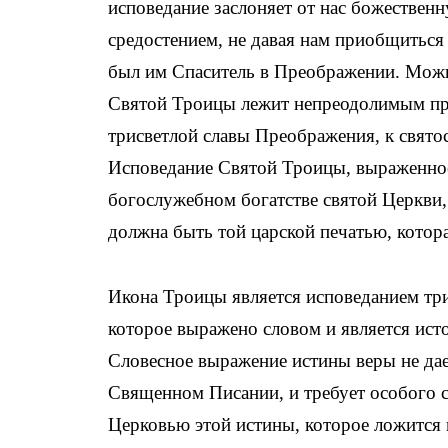
исповедание заслоняет от нас божествен
средостением, не давая нам приобщиться 
был им Спаситель в Преображении. Можно
Святой Троицы лежит непреодолимым пре
трисветлой славы Преображения, к свято
Исповедание Святой Троицы, выраженное 
богослужебном богатстве святой Церкви
должна быть той царской печатью, кото
Икона Троицы является исповеданием три
которое выражено словом и является ис
Словесное выражение истины веры не дае
Священном Писании, и требует особого 
Церковью этой истины, которое ложится 