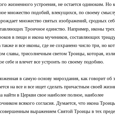
ого жизненного устроения, не остается одиноким. Но 
ое множество подобий, влекущихся, по своему смыслу
орождает множество святых изображений, сродных себе
тавляющих Троичное единство. Например, иконы трех
троков в пещи и икона мучеников, составляющих триаду
также и все иконы, где не сохранено число три, но ко
ом славы, трисолнечным светом Троицы, которая, изл
ое себе и влечет все устроить по своему подобию.
оженная в самую основу мироздания, как говорит об 
тся на все и все ищет сделать причастным своей жизн
 найти в Церкви свое наиболее полное, наиболее
очником всякого согласия. Думается, что икона Троиц
е совершенным выражением Святой Троицы в тех преде