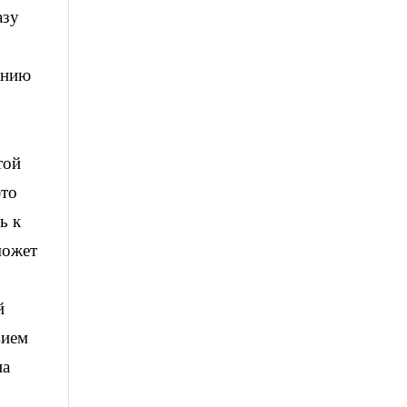
азу
анию
той
это
ь к
может
й
вием
на