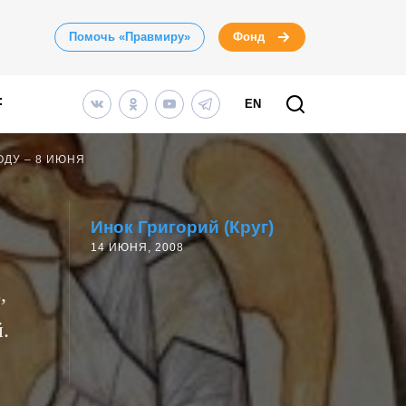
Помочь «Правмиру»
Фонд
EN
ОДУ – 8 ИЮНЯ
Инок Григорий (Круг)
14 ИЮНЯ, 2008
,
.