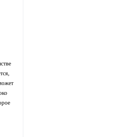
нстве
тся,
 может
око
орое