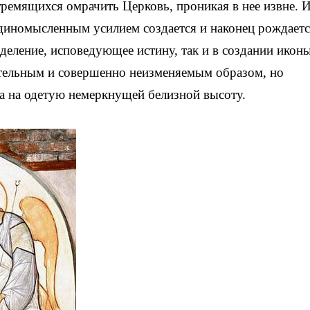
ремящихся омрачить Церковь, проникая в нее извне. И
иномысленным усилием создается и наконец рождаетс
деление, исповедующее истину, так и в создании икон
ательным и совершенно неизменяемым образом, но
га на одетую немеркнущей белизной высоту.