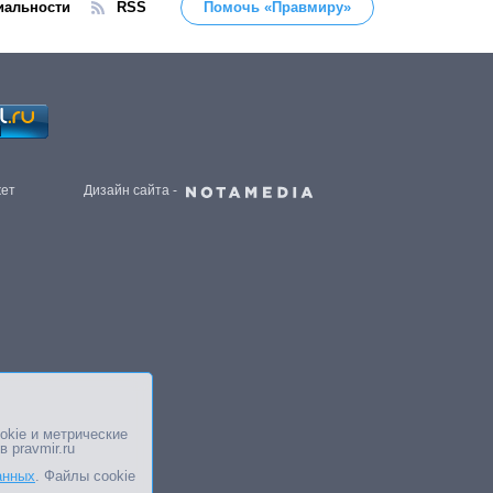
иальности
RSS
Помочь «Правмиру»
жет
Дизайн сайта -
okie и метрические
в pravmir.ru
анных
. Файлы cookie