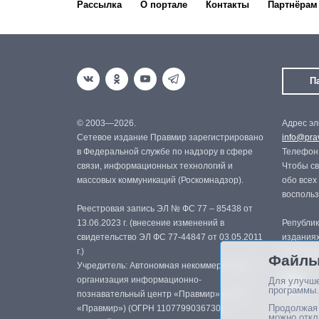
Рассылка
О портале
Контакты
Партнёрам
П
© 2003—2026.
Адрес эл
Сетевое издание Правмир зарегистрировано
info@prav
в Федеральной службе по надзору в сфере
Телефон:
связи, информационных технологий и
Чтобы св
массовых коммуникаций (Роскомнадзор).
обо всех
восполь
Реестровая запись ЭЛ № ФС 77 – 85438 от
13.06.2023 г. (внесение изменений в
Републик
свидетельство ЭЛ ФС 77-44847 от 03.05.2011
изданиях
г.)
с письме
Файлы
Учредитель: Автономная некоммерческая
организация информационно-
Для улучше
программы.
познавательный центр «Правмир» (АНО
Продолжая 
«Правмир») (ОГРН 1107799036730)
можно откл