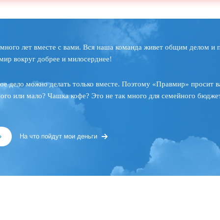
много лет вместе с вами. Вся наша команда живет общим делом и 
мир вокруг добрее и милосерднее!
ое дело можно делать только вместе. Поэтому «Правмир» просит в
ного или мало? Чашка кофе? Это не так много для семейного бюджет
»
На что пойдут мои деньги