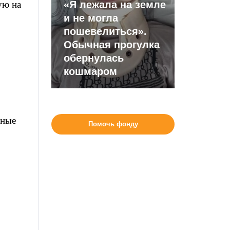
ую на
«Я лежала на земле
и не могла
пошевелиться».
Обычная прогулка
обернулась
кошмаром
нные
Помочь фонду