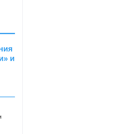
ния
и» и
м