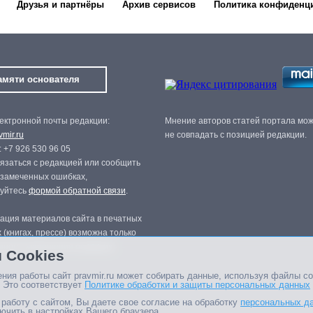
Друзья и партнёры
Архив сервисов
Политика конфиденц
амяти основателя
ектронной почты редакции:
Мнение авторов статей портала мо
mir.ru
не совпадать с позицией редакции.
 +7 926 530 96 05
язаться с редакцией или сообщить
 замеченных ошибках,
зуйтесь
формой обратной связи
.
ация материалов сайта в печатных
 (книгах, прессе) возможна только
нного разрешения редакции.
 Cookies
ния работы сайт pravmir.ru может собирать данные, используя файлы co
 Это соответствует
Политике обработки и защиты персональных данных
работу с сайтом, Вы даете свое согласие на обработку
персональных д
ючить в настройках Вашего браузера.