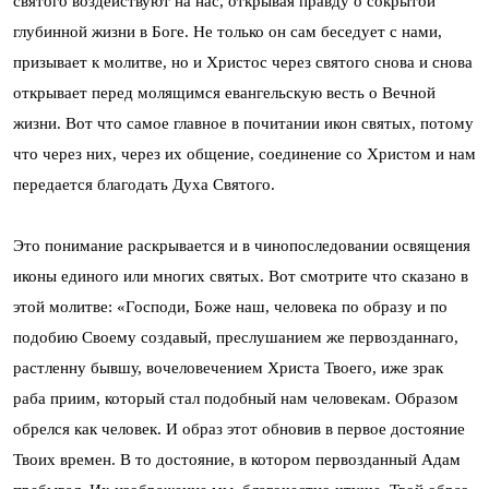
святого воздействуют на нас, открывая правду о сокрытой
глубинной жизни в Боге. Не только он сам беседует с нами,
призывает к молитве, но и Христос через святого снова и снова
открывает перед молящимся евангельскую весть о Вечной
жизни. Вот что самое главное в почитании икон святых, потому
что через них, через их общение, соединение со Христом и нам
передается благодать Духа Святого.
Это понимание раскрывается и в чинопоследовании освящения
иконы единого или многих святых. Вот смотрите что сказано в
этой молитве: «Господи, Боже наш, человека по образу и по
подобию Своему создавый, преслушанием же первозданнаго,
растленну бывшу, вочеловечением Христа Твоего, иже зрак
раба приим, который стал подобный нам человекам. Образом
обрелся как человек. И образ этот обновив в первое достояние
Твоих времен. В то достояние, в котором первозданный Адам