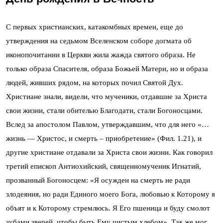
С первых христианских, катакомбных времен, еще до
утверждения на седьмом Вселенском соборе догмата об
иконопочитании в Церкви жила жажда святого образа. Не
только образа Спасителя, образа Божьей Матери, но и образа
людей, живших рядом, на которых почил Святой Дух.
Христиане знали, видели, что мученики, отдавшие за Христа
свои жизни, стали обителью Благодати, стали Богоносцами.
Вслед за апостолом Павлом, утверждавшим, что для него «…
жизнь — Христос, и смерть – приобретение» (Фил. 1.21), и
другие христиане отдавали за Христа свои жизни. Как говорил
третий епископ Антиохийский, священномученик Игнатий,
прозванный Богоносцем: «Я осужден на смерть не ради
злодеяния, но ради Единого моего Бога, любовью к Которому я
объят и к Которому стремлюсь. Я Его пшеница и буду смолот
зубами зверей, чтобы быть Ему чистым хлебом». Так же мог