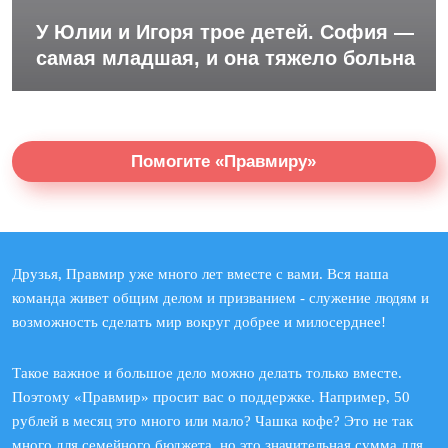
У Юлии и Игоря трое детей. София —
самая младшая, и она тяжело больна
Помогите «Правмиру»
Друзья, Правмир уже много лет вместе с вами. Вся наша
команда живет общим делом и призванием - служение людям и
возможность сделать мир вокруг добрее и милосерднее!
Такое важное и большое дело можно делать только вместе.
Поэтому «Правмир» просит вас о поддержке. Например, 50
рублей в месяц это много или мало? Чашка кофе? Это не так
много для семейного бюджета, но это значительная сумма для