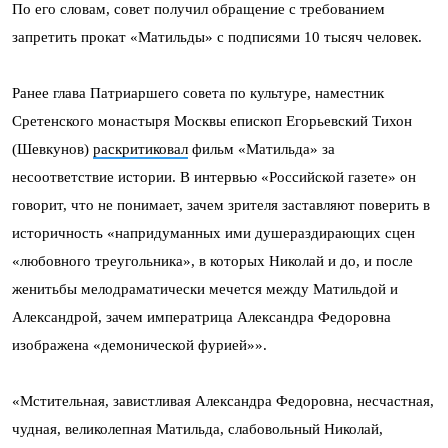
По его словам, совет получил обращение с требованием
запретить прокат «Матильды» с подписями 10 тысяч человек.
Ранее глава Патриаршего совета по культуре, наместник
Сретенского монастыря Москвы епископ Егорьевский Тихон
(Шевкунов)
раскритиковал
фильм «Матильда» за
несоответствие истории. В интервью «Российской газете» он
говорит, что не понимает, зачем зрителя заставляют поверить в
историчность «напридуманных ими душераздирающих сцен
«любовного треугольника», в которых Николай и до, и после
женитьбы мелодраматически мечется между Матильдой и
Александрой, зачем императрица Александра Федоровна
изображена «демонической фурией»».
«Мстительная, завистливая Александра Федоровна, несчастная,
чудная, великолепная Матильда, слабовольный Николай,