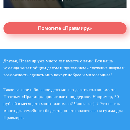
Помогите «Правмиру»
Друзья, Правмир уже много лет вместе с вами. Вся наша
команда живет общим делом и призванием - служение людям и
возможность сделать мир вокруг добрее и милосерднее!
Такое важное и большое дело можно делать только вместе.
Поэтому «Правмир» просит вас о поддержке. Например, 50
рублей в месяц это много или мало? Чашка кофе? Это не так
много для семейного бюджета, но это значительная сумма для
Правмира.