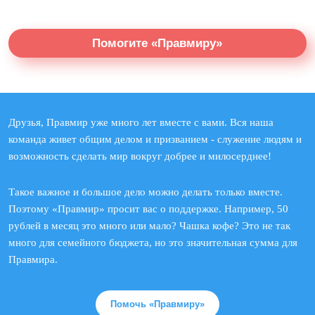
Помогите «Правмиру»
Друзья, Правмир уже много лет вместе с вами. Вся наша
команда живет общим делом и призванием - служение людям и
возможность сделать мир вокруг добрее и милосерднее!
Такое важное и большое дело можно делать только вместе.
Поэтому «Правмир» просит вас о поддержке. Например, 50
рублей в месяц это много или мало? Чашка кофе? Это не так
много для семейного бюджета, но это значительная сумма для
Правмира.
Помочь «Правмиру»