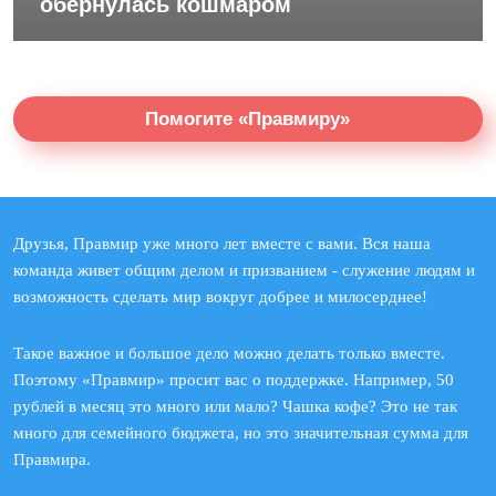
обернулась кошмаром
Помогите «Правмиру»
Друзья, Правмир уже много лет вместе с вами. Вся наша
команда живет общим делом и призванием - служение людям и
возможность сделать мир вокруг добрее и милосерднее!
Такое важное и большое дело можно делать только вместе.
Поэтому «Правмир» просит вас о поддержке. Например, 50
рублей в месяц это много или мало? Чашка кофе? Это не так
много для семейного бюджета, но это значительная сумма для
Правмира.