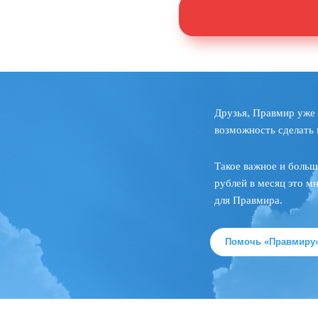
Друзья, Правмир уже 
возможность сделать 
Такое важное и больш
рублей в месяц это м
для Правмира.
Помочь «Правмиру