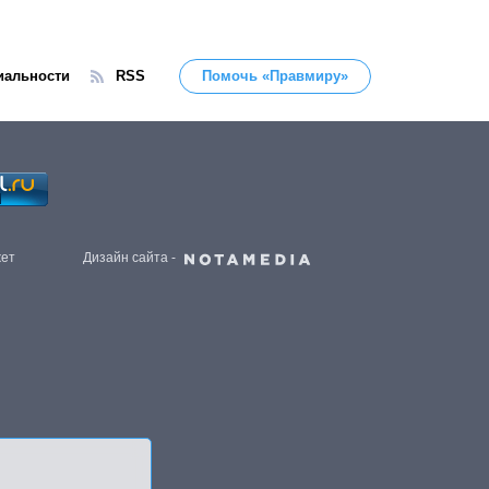
иальности
RSS
Помочь «Правмиру»
жет
Дизайн сайта -