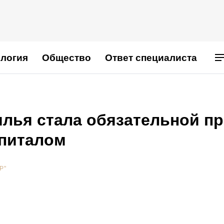
логия
Общество
Ответ специалиста
илья стала обязательной п
питалом
Р"