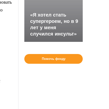
зовать
но
«Я хотел стать
супергероем, но в 9
лет у меня
случился инсульт»
Помочь фонду
с