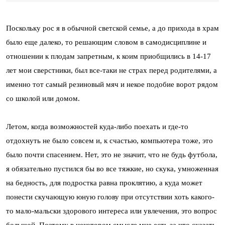
Поскольку рос я в обычной светской семье, а до прихода в храм
было еще далеко, то решающим словом в самодисциплине и
отношении к плодам запретным, к коим приобщились в 14-17
лет мои сверстники, был все-таки не страх перед родителями, а
именно тот самый резиновый мяч и некое подобие ворот рядом
со школой или домом.
Летом, когда возможностей куда-либо поехать и где-то
отдохнуть не было совсем и, к счастью, компьютера тоже, это
было почти спасением. Нет, это не значит, что не будь футбола,
я обязательно пустился бы во все тяжкие, но скука, умноженная
на бедность, для подростка равна проклятию, а куда может
понести скучающую юную голову при отсутствии хоть какого-
то мало-мальски здорового интереса или увлечения, это вопрос
большой. Поэтому в некотором смысле мне есть за что сказать