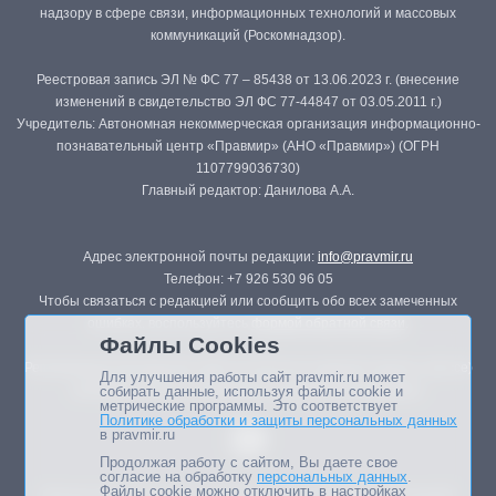
надзору в сфере связи, информационных технологий и массовых
коммуникаций (Роскомнадзор).
Реестровая запись ЭЛ № ФС 77 – 85438 от 13.06.2023 г. (внесение
изменений в свидетельство ЭЛ ФС 77-44847 от 03.05.2011 г.)
Учредитель: Автономная некоммерческая организация информационно-
познавательный центр «Правмир» (АНО «Правмир») (ОГРН
1107799036730)
Главный редактор: Данилова А.А.
Адрес электронной почты редакции:
info@pravmir.ru
Телефон: +7 926 530 96 05
Чтобы связаться с редакцией или сообщить обо всех замеченных
ошибках, воспользуйтесь
формой обратной связи
.
Файлы Cookies
Републикация материалов сайта в печатных изданиях (книгах, прессе)
Для улучшения работы сайт pravmir.ru может
возможна только с письменного разрешения редакции.
собирать данные, используя файлы cookie и
метрические программы. Это соответствует
Политике обработки и защиты персональных данных
в pravmir.ru
Продолжая работу с сайтом, Вы даете свое
согласие на обработку
персональных данных
.
Файлы cookie можно отключить в настройках