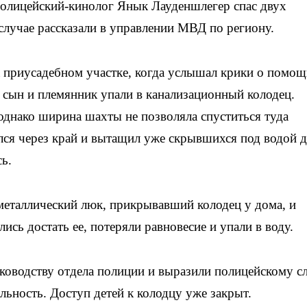
олицейский-кинолог Янык Лауденшлегер спас двух
случае рассказали в управлении МВД по региону.
 приусадебном участке, когда услышал крики о помощ
й сын и племянник упали в канализационный колодец.
однако ширина шахты не позволяла спуститься туда
лся через край и вытащил уже скрывшихся под водой д
ь.
металлический люк, прикрывавший колодец у дома, и
сь достать ее, потеряли равновесие и упали в воду.
ководству отдела полиции и выразили полицейскому с
льность. Доступ детей к колодцу уже закрыт.