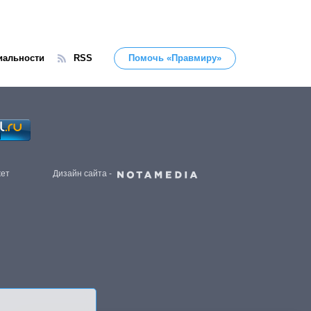
иальности
RSS
Помочь «Правмиру»
жет
Дизайн сайта -