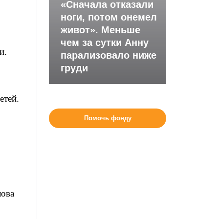
«Сначала отказали
ноги, потом онемел
живот». Меньше
чем за сутки Анну
и.
парализовало ниже
груди
етей.
Помочь фонду
лова