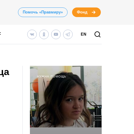
Помочь «Правмиру»
Фонд
EN
ца
НУЖНА ПОМОЩЬ