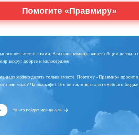
Помогите «Правмиру»
много лет вместе с вами. Вся наша команда живет общим делом и 
мир вокруг добрее и милосерднее!
ое дело можно делать только вместе. Поэтому «Правмир» просит в
ного или мало? Чашка кофе? Это не так много для семейного бюджет
»
На что пойдут мои деньги