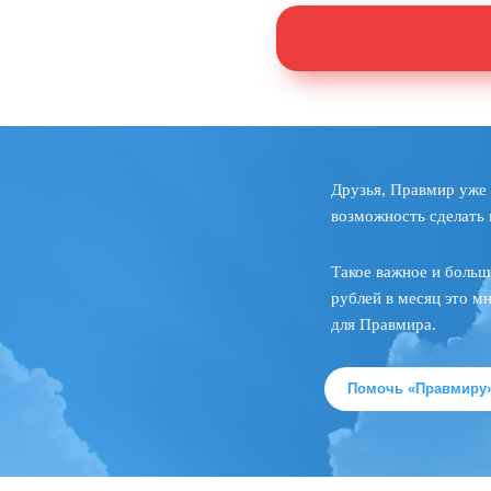
Друзья, Правмир уже 
возможность сделать 
Такое важное и больш
рублей в месяц это м
для Правмира.
Помочь «Правмиру