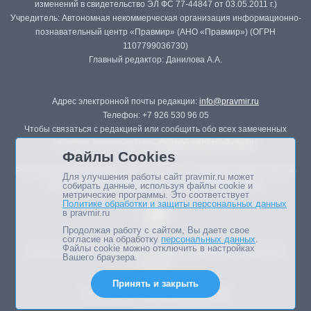
изменений в свидетельство ЭЛ ФС 77-44847 от 03.05.2011 г.)
Учредитель: Автономная некоммерческая организация информационно-
познавательный центр «Правмир» (АНО «Правмир») (ОГРН
1107799036730)
Главный редактор: Данилова А.А.
Адрес электронной почты редакции:
info@pravmir.ru
Телефон: +7 926 530 96 05
Чтобы связаться с редакцией или сообщить обо всех замеченных
ошибках, воспользуйтесь
формой обратной связи
.
Файлы Cookies
Републикация материалов сайта в печатных изданиях (книгах, прессе)
Для улучшения работы сайт pravmir.ru может
возможна только с письменного разрешения редакции.
собирать данные, используя файлы cookie и
метрические программы. Это соответствует
Политике обработки и защиты персональных данных
в pravmir.ru
Продолжая работу с сайтом, Вы даете свое
согласие на обработку
персональных данных
.
Файлы cookie можно отключить в настройках
Мнение авторов статей портала может не совпадать с позицией
Вашего браузера.
редакции.
Принять и закрыть
Дизайн сайта -