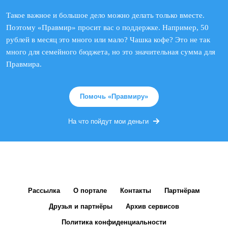
Такое важное и большое дело можно делать только вместе.
Поэтому «Правмир» просит вас о поддержке. Например, 50
рублей в месяц это много или мало? Чашка кофе? Это не так
много для семейного бюджета, но это значительная сумма для
Правмира.
Помочь «Правмиру»
На что пойдут мои деньги
Рассылка
О портале
Контакты
Партнёрам
Друзья и партнёры
Архив сервисов
Политика конфиденциальности