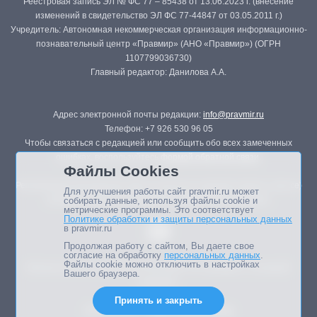
Реестровая запись ЭЛ № ФС 77 – 85438 от 13.06.2023 г. (внесение
изменений в свидетельство ЭЛ ФС 77-44847 от 03.05.2011 г.)
Учредитель: Автономная некоммерческая организация информационно-
познавательный центр «Правмир» (АНО «Правмир») (ОГРН
1107799036730)
Главный редактор: Данилова А.А.
Адрес электронной почты редакции:
info@pravmir.ru
Телефон: +7 926 530 96 05
Чтобы связаться с редакцией или сообщить обо всех замеченных
ошибках, воспользуйтесь
формой обратной связи
.
Файлы Cookies
Републикация материалов сайта в печатных изданиях (книгах, прессе)
Для улучшения работы сайт pravmir.ru может
возможна только с письменного разрешения редакции.
собирать данные, используя файлы cookie и
метрические программы. Это соответствует
Политике обработки и защиты персональных данных
в pravmir.ru
Продолжая работу с сайтом, Вы даете свое
согласие на обработку
персональных данных
.
Файлы cookie можно отключить в настройках
Мнение авторов статей портала может не совпадать с позицией
Вашего браузера.
редакции.
Принять и закрыть
Дизайн сайта -