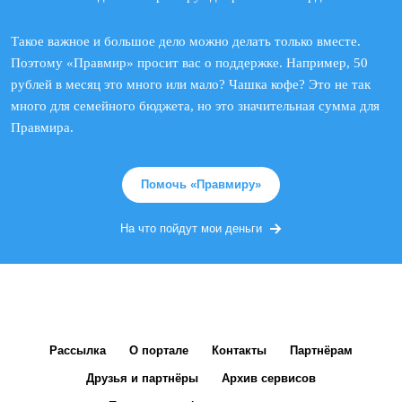
Такое важное и большое дело можно делать только вместе.
Поэтому «Правмир» просит вас о поддержке. Например, 50
рублей в месяц это много или мало? Чашка кофе? Это не так
много для семейного бюджета, но это значительная сумма для
Правмира.
Помочь «Правмиру»
На что пойдут мои деньги
Рассылка
О портале
Контакты
Партнёрам
Друзья и партнёры
Архив сервисов