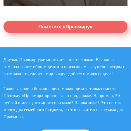
Помогите «Правмиру»
Друзья, Правмир уже много лет вместе с вами. Вся наша
команда живет общим делом и призванием - служение людям и
возможность сделать мир вокруг добрее и милосерднее!
Такое важное и большое дело можно делать только вместе.
Поэтому «Правмир» просит вас о поддержке. Например, 50
рублей в месяц это много или мало? Чашка кофе? Это не так
много для семейного бюджета, но это значительная сумма для
Правмира.