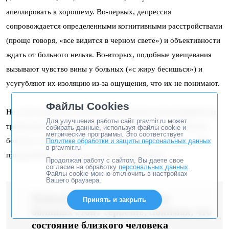
апеллировать к хорошему. Во-первых, депрессия
сопровождается определенными когнитивными расстройствами
(проще говоря, «все видится в черном свете») и объективности
ждать от больного нельзя. Во-вторых, подобные увещевания
вызывают чувство вины у больных («с жиру бесишься») и
усугубляют их изоляцию из-за ощущения, что их не понимают.
Файлы Cookies
Не стоит допускать плоских утешительных высказываний или
Для улучшения работы сайт pravmir.ru может
тривиальных подбадриваний («Все будет хорошо», «Нечего
собирать данные, используя файлы cookie и
метрические программы. Это соответствует
бояться»). Нужно избегать фраз «Возьми себя в руки», «Не
Политике обработки и защиты персональных данных
в pravmir.ru
придумывай», «Ты просто себя накручиваешь».
Продолжая работу с сайтом, Вы даете свое
согласие на обработку
персональных данных
.
Файлы cookie можно отключить в настройках
Вашего браузера.
Относиться к переживаниям
Принять и закрыть
больных стоит серьезно, понимая, что
состояние близкого человека