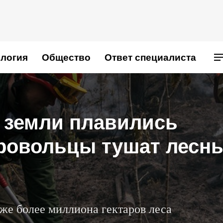
логия
Общество
Ответ специалиста
 земли плавились
бровольцы тушат лесн
и
уже более миллиона гектаров леса