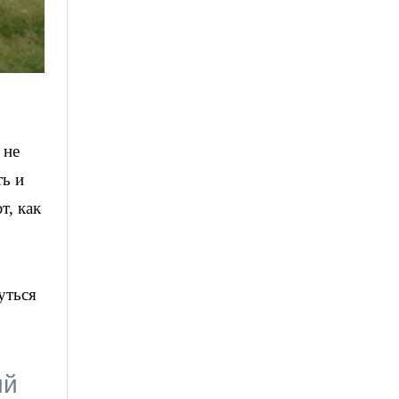
Фото: из личного архива Альберта Васильева
 не
ть и
т, как
уться
ий