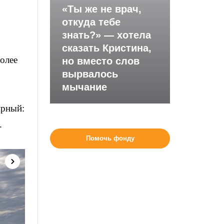
«Ты же не врач,
откуда тебе
знать?» — хотела
сказать Кристина,
олее
но вместо слов
вырвалось
мычание
ирный:
.
Помочь фонду