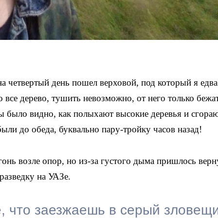
а четвертый день пошел верховой, под который я едва
о все дерево, тушить невозможно, от него только бежа
ы было видно, как полыхают высокие деревья и сгораю
были до обеда, буквально пару-тройку часов назад!
онь возле опор, но из-за густого дыма пришлось верн
 разведку на УАЗе.
, что заезжаешь в серый зловещ