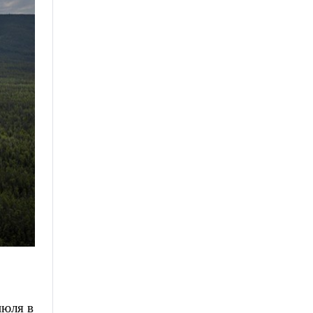
Фото: Юлия Петренко / Greenpeace
июля в