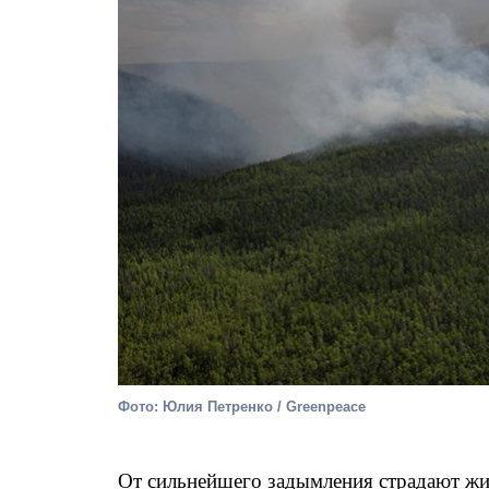
Фото: Юлия Петренко / Greenpeace
От сильнейшего задымления страдают жит