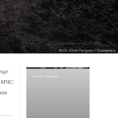
Фото: Юлия Петренко / Greenpeace
еще
НУЖНА ПОМОЩЬ
и МЧС
ная