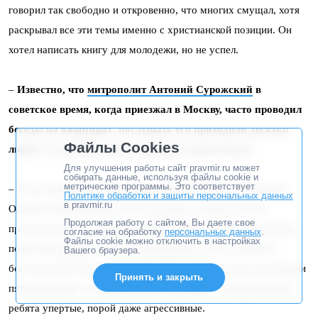
говорил так свободно и откровенно, что многих смущал, хотя
раскрывал все эти темы именно с христианской позиции. Он
хотел написать книгу для молодежи, но не успел.
–
Известно, что
митрополит Антоний Сурожский
в
советское время, когда приезжал в Москву, часто проводил
беседы на квартирах, послушать его приходили десятки
Файлы Cookies
людей. А отец Виталий не проводил таких бесед?
Для улучшения работы сайт pravmir.ru может
собирать данные, используя файлы cookie и
метрические программы. Это соответствует
– У нас дома нет, но на многих квартирах народ собирался.
Политике обработки и защиты персональных данных
в pravmir.ru
Острых политических тем не касались, потому что всё
Продолжая работу с сайтом, Вы даете свое
прослушивалось, а вопросы семьи, любви, взаимоотношения
согласие на обработку
персональных данных
.
Файлы cookie можно отключить в настройках
полов обсуждались, всё это записывалось. Ну и, конечно,
Вашего браузера.
богословские беседы проводил часто, иногда на них приходили
Принять и закрыть
пятидесятники, тогда начиналась полемика, а пятидесятники
ребята упертые, порой даже агрессивные.