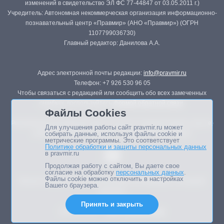
изменений в свидетельство ЭЛ ФС 77-44847 от 03.05.2011 г.)
Учредитель: Автономная некоммерческая организация информационно-
познавательный центр «Правмир» (АНО «Правмир») (ОГРН
1107799036730)
Главный редактор: Данилова А.А.
Адрес электронной почты редакции:
info@pravmir.ru
Телефон: +7 926 530 96 05
Чтобы связаться с редакцией или сообщить обо всех замеченных
ошибках, воспользуйтесь
формой обратной связи
.
Файлы Cookies
Републикация материалов сайта в печатных изданиях (книгах, прессе)
Для улучшения работы сайт pravmir.ru может
возможна только с письменного разрешения редакции.
собирать данные, используя файлы cookie и
метрические программы. Это соответствует
Политике обработки и защиты персональных данных
в pravmir.ru
Продолжая работу с сайтом, Вы даете свое
согласие на обработку
персональных данных
.
Файлы cookie можно отключить в настройках
Мнение авторов статей портала может не совпадать с позицией
Вашего браузера.
редакции.
Принять и закрыть
Дизайн сайта -