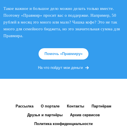
Такое важное и большое дело можно делать только вместе.
Поэтому «Правмир» просит вас о поддержке. Например, 50
рублей в месяц это много или мало? Чашка кофе? Это не так
много для семейного бюджета, но это значительная сумма для
Правмира.
Помочь «Правмиру»
На что пойдут мои деньги
Рассылка
О портале
Контакты
Партнёрам
Друзья и партнёры
Архив сервисов
Политика конфиденциальности