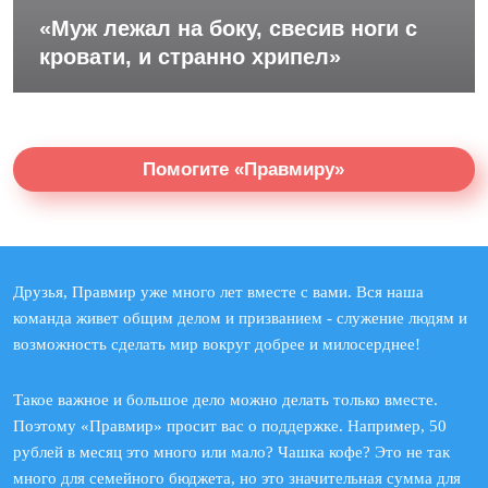
«Муж лежал на боку, свесив ноги с
кровати, и странно хрипел»
Помогите «Правмиру»
Друзья, Правмир уже много лет вместе с вами. Вся наша
команда живет общим делом и призванием - служение людям и
возможность сделать мир вокруг добрее и милосерднее!
Такое важное и большое дело можно делать только вместе.
Поэтому «Правмир» просит вас о поддержке. Например, 50
рублей в месяц это много или мало? Чашка кофе? Это не так
много для семейного бюджета, но это значительная сумма для