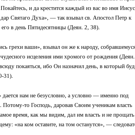
«Покайтесь, и да крестится каждый из вас во имя Иисус
 дар Святаго Духа», — так взывал св. Апостол Петр к
го в день Пятидесятницы (Деян. 2, 38).
ись грехи ваши», взывал он же к народу, собравшемус
 чудесного исцеления ими хромого от рождения (Деян.
всюду покаяться, ибо Он назначил день, в который буд
0-31).
дается нам не безусловно, а условно — именно под
). Потому-то Господь, даровав Своим ученикам власть
амое время, как мы видим, дал им власть и не прощать
щему: «на ком оставите, на том останутся», — следоват