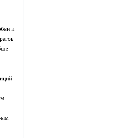
,
юбви и
рагов
бще
зиций
им
орым