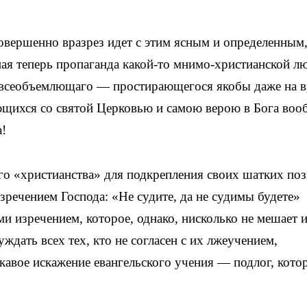
 совершенно вразрез идет с этим ясным и определенным
ая теперь пропаганда какой-то мнимо-христианской л
 всеобъемлющаго — простирающегося якобы даже на в
ющихся со святой Церковью и самою верою в Бога воо
!
о «христианства» для подкрепления своих шатких по
зречением Господа: «Не судите, да не судимы будете»
и изречением, которое, однако, нисколько не мешает 
дать всех тех, кто не согласен с их лжеучением,
кавое искажение евангельского учения — подлог, кот