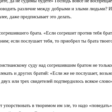
дите, да не судимы будете» Господь вовсе не воспрещае
роводить различие между добрыми и злыми людьми? И
лее, даже предписывает это делать.
согрешившего брата. «Если согрешит против тебя брат
им; если послушает тебя, то приобрел ты брата твоег
христианскому суду над согрешившим братом не только
лекать и других братий: «Если же не послушает, возьм
двух или трех свидетелей подтвердилось всякое слово
ет упорствовать в творимом им зле, то надо «поведать»