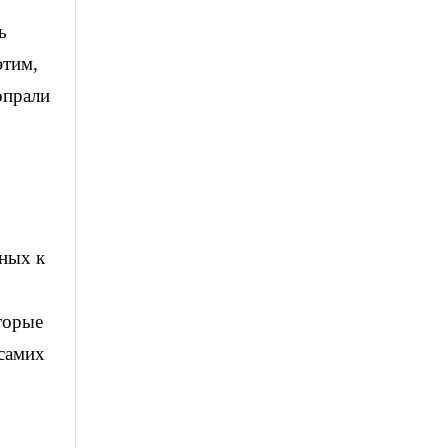
ь
этим,
опрали
ных к
торые
 самих