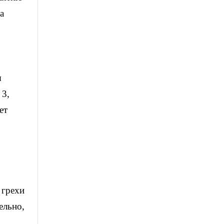
а
я
 3,
ет
 грехи
ельно,