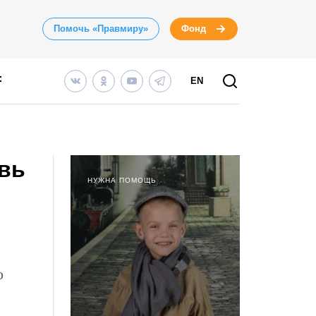
Помочь «Правмиру»
Фонд
EN
вь
НУЖНА ПОМОЩЬ
о