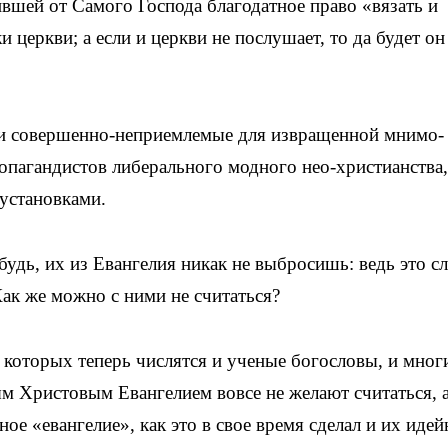
ившей от Самого Господа благодатное право «вязать и
 церкви; а если и церкви не послушает, то да будет он 
 и совершенно-неприемлемые для извращенной мнимо-
пагандистов либерального модного нео-христианства,
 установками.
будь, их из Евангелия никак не выбросишь: ведь это с
ак же можно с ними не считаться?
 которых теперь числятся и ученые богословы, и мног
м Христовым Евангелием вовсе не желают считаться, 
ое «евангелие», как это в свое время сделал и их иде