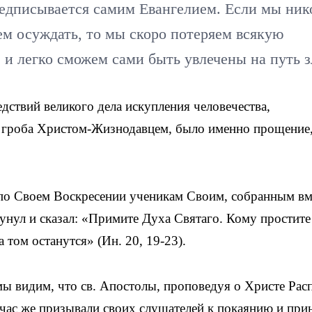
предписывается самим Евангелием. Если мы ник
дем осуждать, то мы скоро потеряем всякую
, и легко сможем сами быть увлечены на путь з
ствий великого дела искупления человечества,
 гроба Христом-Жизнодавцем, было именно прощение,
 по Своем Воскресении ученикам Своим, собранным вм
унул и сказал: «Примите Духа Святаго. Кому простите
а том останутся» (Ин. 20, 19-23).
мы видим, что св. Апостолы, проповедуя о Христе Рас
тчас же призывали своих слушателей к покаянию и пр