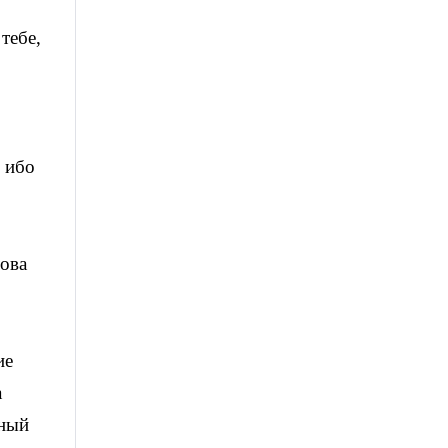
тебе,
 ибо
лова
ие
а
йный