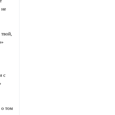
т
 не
 твой,
о»
и с
»
 о том