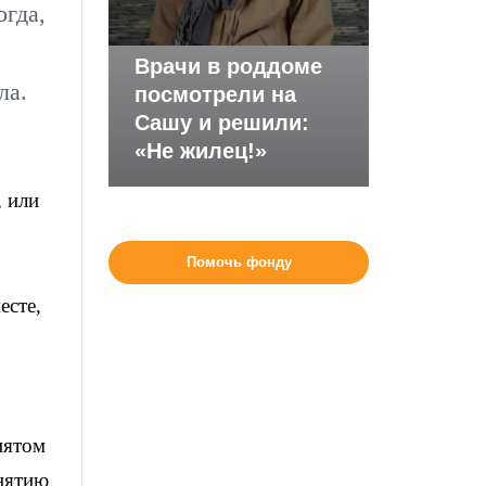
огда,
Врачи в роддоме
ла.
посмотрели на
Сашу и решили:
«Не жилец!»
 или
Помочь фонду
есте,
пятом
инятию