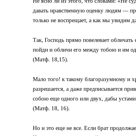
Не ясно ли из этого, что словами: «Не су
давать нравственную оценку людям — п
только не воспрещает, а как мы увидим да
Так, Господь прямо повелевает обличать 
пойди и обличи его между тобою и им одн
(Матф. 18,15).
Мало того! к такому благоразумному и 
разрешается, а даже предписывается прив
собою еще одного или двух, дабы устами 
(Матф. 18, 16).
Но и это еще не все. Если брат продолжа