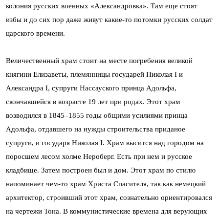
колония русских военных «Александровка». Там еще стоят
избы и до сих пор даже живут какие-то потомки русских солдат
царского времени.
Величественный храм стоит на месте погребения великой
княгини Елизаветы, племянницы государей Николая I и
Александра I, супруги Нассауского принца Адольфа,
скончавшейся в возрасте 19 лет при родах. Этот храм
возводился в 1845–1855 годы общими усилиями принца
Адольфа, отдавшего на нужды строительства приданое
супруги, и государя Николая I. Храм высится над городом на
поросшем лесом холме Нероберг. Есть при нем и русское
кладбище. Затем построен был и дом. Этот храм по стилю
напоминает чем-то храм Христа Спасителя, так как немецкий
архитектор, строивший этот храм, сознательно ориентировался
на чертежи Тона. В коммунистические времена для верующих