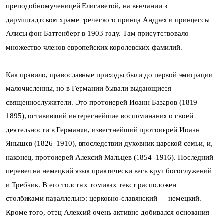
преподобномученицей Елисаветой, на венчании в
дармштадтском храме греческого принца Андрея и принцессы
Алисы фон Баттенберг в 1903 году. Там присутствовало
множество членов европейских королевских фамилий.
Как правило, православные приходы были до первой эмиграции
малочисленны, но в Германии бывали выдающиеся
священнослужители. Это протоиерей Иоанн Базаров (1819–
1895), оставивший интереснейшие воспоминания о своей
деятельности в Германии, известнейший протоиерей Иоанн
Янышев (1826–1910), впоследствии духовник царской семьи, и,
наконец, протоиерей Алексий Мальцев (1854–1916). Последний
перевел на немецкий язык практически весь круг богослужений
и Требник. В его толстых томиках текст расположен
столбиками параллельно: церковно-славянский — немецкий.
Кроме того, отец Алексий очень активно добивался основания