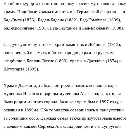
На обоих курортах стоит по одному красивому православному
храму. Подобные храмы имеются и в Германской епархии — в
Бад-Эмсе (1876), Баден-Бадене (1882), Бад-Гомбурге (1899),
Бад-Киссингене (1901), Бад-Наухайме и Бад-Брюкенау (1908).
Следует упомянуть также храм-памятник в Лейпциге (1913),
построенный в память о битве народов, храм на русском
кладбище в Берлин-Тегеле (1893), храмы в Дрездене (1874) и
Штутгарте (1895).
Храм в Дармштадте был построен в память венчания царя-
мученика Николая и царицы-мученицы Александры, которая
была родом из этого города. Заложен храм был в 1897 году, а
освящен в 1899-м. Оба торжества совершались в присутствии
высочайших особ. Царская семья также присутствовала вместе
с великим князем Сергеем Александровичем и его супругой,