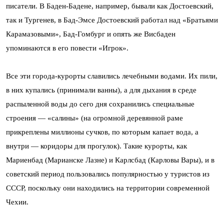
писатели. В Баден-Бадене, например, бывали как Достоевский,
так и Тургенев, в Бад-Эмсе Достоевский работал над «Братьями
Карамазовыми», Бад-Гомбург и опять же Висбаден
упоминаются в его повести «Игрок».
Все эти города-курорты славились лечебными водами. Их пили,
в них купались (принимали ванны), а для дыхания в среде
распыленной воды до сего дня сохранились специальные
строения — «салины» (на огромной деревянной раме
прикреплены миллионы сучков, по которым капает вода, а
внутри — коридоры для прогулок). Такие курорты, как
Мариенбад (Марианске Лазне) и Карлсбад (Карловы Вары), и в
советский период пользовались популярностью у туристов из
СССР, поскольку они находились на территории современной
Чехии.