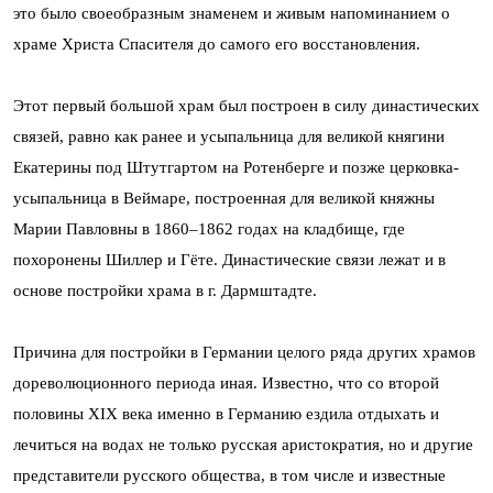
это было своеобразным знаменем и живым напоминанием о
храме Христа Спасителя до самого его восстановления.
Этот первый большой храм был построен в силу династических
связей, равно как ранее и усыпальница для великой княгини
Екатерины под Штутгартом на Ротенберге и позже церковка-
усыпальница в Веймаре, построенная для великой княжны
Марии Павловны в 1860–1862 годах на кладбище, где
похоронены Шиллер и Гёте. Династические связи лежат и в
основе постройки храма в г. Дармштадте.
Причина для постройки в Германии целого ряда других храмов
дореволюционного периода иная. Известно, что со второй
половины XIX века именно в Германию ездила отдыхать и
лечиться на водах не только русская аристократия, но и другие
представители русского общества, в том числе и известные