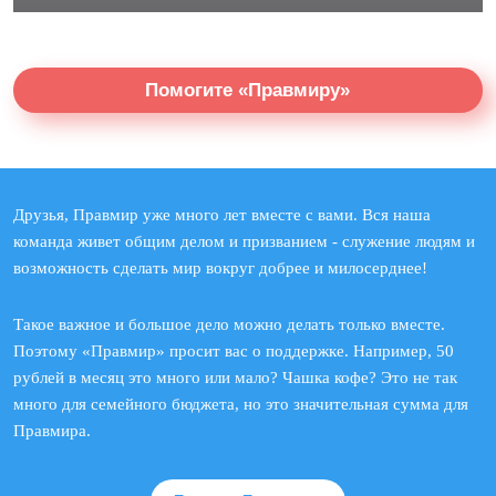
Помогите «Правмиру»
Друзья, Правмир уже много лет вместе с вами. Вся наша
команда живет общим делом и призванием - служение людям и
возможность сделать мир вокруг добрее и милосерднее!
Такое важное и большое дело можно делать только вместе.
Поэтому «Правмир» просит вас о поддержке. Например, 50
рублей в месяц это много или мало? Чашка кофе? Это не так
много для семейного бюджета, но это значительная сумма для
Правмира.