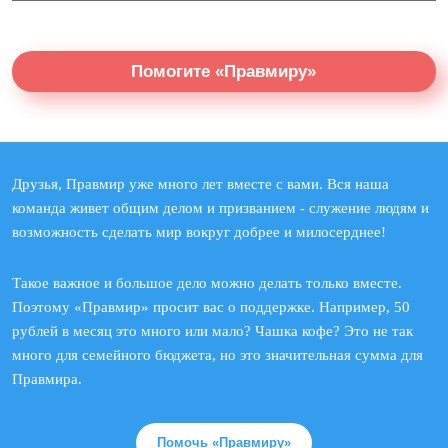
Помогите «Правмиру»
Друзья, Правмир уже много лет вместе с вами. Вся наша
команда живет общим делом и призванием - служение людям и
возможность сделать мир вокруг добрее и милосерднее!
Такое важное и большое дело можно делать только вместе.
Поэтому «Правмир» просит вас о поддержке. Например, 50
рублей в месяц это много или мало? Чашка кофе? Это не так
много для семейного бюджета, но это значительная сумма для
Правмира.
Помочь «Правмиру»