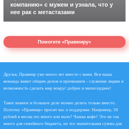
компанию» с мужем и узнала, что у
нее рак с метастазами
Помогите «Правмиру»
Друзья, Правмир уже много лет вместе с вами. Вся наша
команда живет общим делом и призванием - служение людям и
возможность сделать мир вокруг добрее и милосерднее!
Такое важное и большое дело можно делать только вместе.
Поэтому «Правмир» просит вас о поддержке. Например, 50
рублей в месяц это много или мало? Чашка кофе? Это не так
много для семейного бюджета, но это значительная сумма для