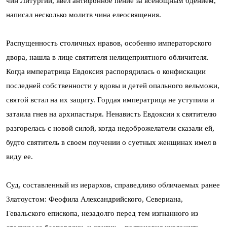
чин Литургии, ввел антифонное пение за всенощным бдением,
написал несколько молитв чина елеосвящения.
Распущенность столичных нравов, особенно императорского
двора, нашла в лице святителя нелицеприятного обличителя.
Когда императрица Евдоксия распорядилась о конфискации
последней собственности у вдовы и детей опального вельможи,
святой встал на их защиту. Гордая императрица не уступила и
затаила гнев на архипастыря. Ненависть Евдоксии к святителю
разгорелась с новой силой, когда недоброжелатели сказали ей,
будто святитель в своем поучении о суетных женщинах имел в
виду ее.
Суд, составленный из иерархов, справедливо обличаемых ранее
Златоустом: Феофила Александрийского, Севериана,
Гевальского епископа, незадолго перед тем изгнанного из