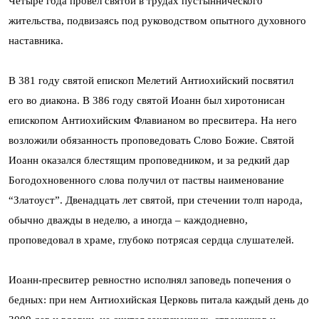
Четыре года провел святой в трудах пустыннического
жительства, подвизаясь под руководством опытного духовного
наставника.
В 381 году святой епископ Мелетий Антиохийский посвятил
его во диакона. В 386 году святой Иоанн был хиротонисан
епископом Антиохийским Флавианом во пресвитера. На него
возложили обязанность проповедовать Слово Божие. Святой
Иоанн оказался блестящим проповедником, и за редкий дар
Богодохновенного слова получил от паствы наименование
“Златоуст”. Двенадцать лет святой, при стечении толп народа,
обычно дважды в неделю, а иногда – каждодневно,
проповедовал в храме, глубоко потрясая сердца слушателей.
Иоанн-пресвитер ревностно исполнял заповедь попечения о
бедных: при нем Антиохийская Церковь питала каждый день до