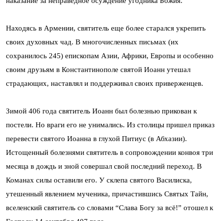
наказание за неправедное осуждение угодника Божия.
Находясь в Армении, святитель еще более старался укрепить
своих духовных чад. В многочисленных письмах (их
сохранилось 245) епископам Азии, Африки, Европы и особенно
своим друзьям в Константинополе святой Иоанн утешал
страдающих, наставлял и поддерживал своих приверженцев.
Зимой 406 года святитель Иоанн был болезнью прикован к
постели. Но враги его не унимались. Из столицы пришел приказ
перевести святого Иоанна в глухой Питиус (в Абхазии).
Истощенный болезнями святитель в сопровождении конвоя три
месяца в дождь и зной совершал свой последний переход. В
Команах силы оставили его. У склепа святого Василиска,
утешенный явлением мученика, причастившись Святых Тайн,
вселенский святитель со словами “Слава Богу за всё!” отошел к