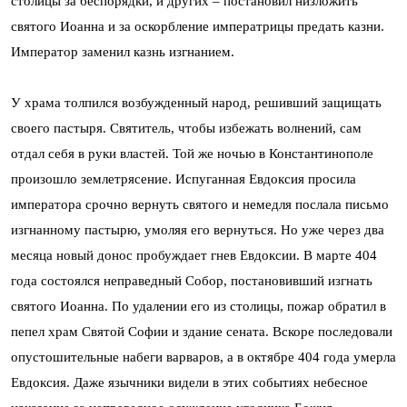
столицы за беспорядки, и других – постановил низложить
святого Иоанна и за оскорбление императрицы предать казни.
Император заменил казнь изгнанием.
У храма толпился возбужденный народ, решивший защищать
своего пастыря. Святитель, чтобы избежать волнений, сам
отдал себя в руки властей. Той же ночью в Константинополе
произошло землетрясение. Испуганная Евдоксия просила
императора срочно вернуть святого и немедля послала письмо
изгнанному пастырю, умоляя его вернуться. Но уже через два
месяца новый донос пробуждает гнев Евдоксии. В марте 404
года состоялся неправедный Собор, постановивший изгнать
святого Иоанна. По удалении его из столицы, пожар обратил в
пепел храм Святой Софии и здание сената. Вскоре последовали
опустошительные набеги варваров, а в октябре 404 года умерла
Евдоксия. Даже язычники видели в этих событиях небесное