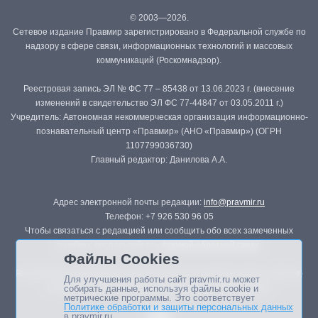
© 2003—2026.
Сетевое издание Правмир зарегистрировано в Федеральной службе по
надзору в сфере связи, информационных технологий и массовых
коммуникаций (Роскомнадзор).
Реестровая запись ЭЛ № ФС 77 – 85438 от 13.06.2023 г. (внесение
изменений в свидетельство ЭЛ ФС 77-44847 от 03.05.2011 г.)
Учредитель: Автономная некоммерческая организация информационно-
познавательный центр «Правмир» (АНО «Правмир») (ОГРН
1107799036730)
Главный редактор: Данилова А.А.
Адрес электронной почты редакции:
info@pravmir.ru
Телефон: +7 926 530 96 05
Чтобы связаться с редакцией или сообщить обо всех замеченных
ошибках, воспользуйтесь
формой обратной связи
.
Файлы Cookies
Републикация материалов сайта в печатных изданиях (книгах, прессе)
Для улучшения работы сайт pravmir.ru может
возможна только с письменного разрешения редакции.
собирать данные, используя файлы cookie и
метрические программы. Это соответствует
Политике обработки и защиты персональных данных
в pravmir.ru