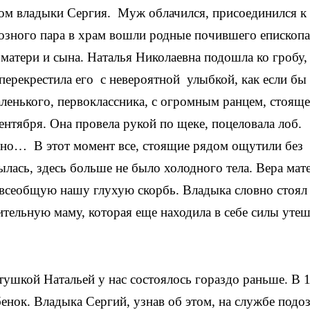
елом владыки Сергия. Муж облачился, присоединился к
розного пара в храм вошли родные почившего епископа
матери и сына. Наталья Николаевна подошла ко гробу,
ерекрестила его с невероятной улыбкой, как если бы
аленького, первоклассника, с огромным ранцем, стояще
ентября. Она провела рукой по щеке, поцеловала лоб.
бно… В этот момент все, стоящие рядом ощутили без
ылась, здесь больше не было холодного тела. Вера мат
а всеобщую нашу глухую скорбь. Владыка словно стоял
тельную маму, которая еще находила в себе силы уте
атушкой Натальей у нас состоялось гораздо раньше. В 
бенок. Владыка Сергий, узнав об этом, на службе подо