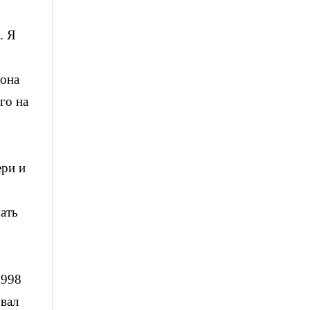
. Я
 она
го на
ери и
шать
1998
звал