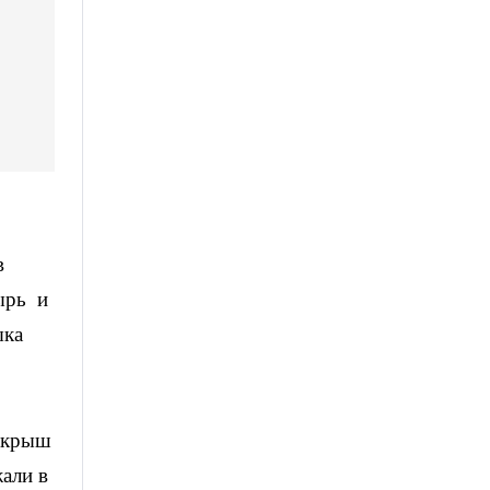
в
ырь и
ыка
с крыш
али в