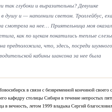
ли так глубоки и выразительны? Девушке
 в душу и — наполнили светом. Троллейбус, еха
а смотрела на нее… Приятельница моя оказал
метила, как по щекам покатились теплые слезы
на предположила, что, здесь, посреди шумног
 водительской кабины шансона за нее была
Новосибирск в связи с безвременной кончиной своего 
шего кафедру столицы Сибири в течение непростых пят
ода в вечность, летом 1999 владыка Сергий благослови