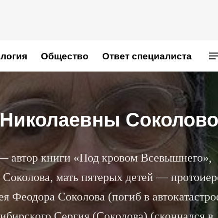
логия
Общество
Ответ специалиста
Ы
 Николаевны Соколов
— автор книги «Под кровом Всевышнего»,
 Соколова, мать пятерых детей — протоиер
ея Феодора Соколова (погиб в автокатастр
сибирского Сергия (Соколова) (скончался в