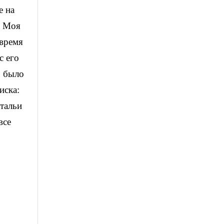
е на
. Моя
 время
с его
о было
иска:
атальи
все