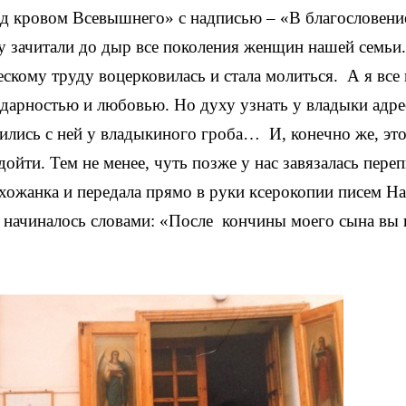
од кровом Всевышнего» с надписью – «В благословени
у зачитали до дыр все поколения женщин нашей семьи
скому труду воцерковилась и стала молиться. А я все
одарностью и любовью. Но духу узнать у владыки адре
тились с ней у владыкиного гроба… И, конечно же, эт
дойти. Тем не менее, чуть позже у нас завязалась переп
ихожанка и передала прямо в руки ксерокопии писем Н
начиналось словами: «После кончины моего сына вы 