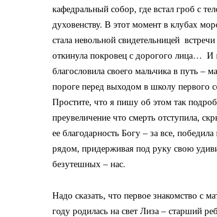
кафедральный собор, где встал гроб с т
духовенству. В этот момент в клубах мо
стала невольной свидетельницей встречи 
откинула покровец с дорогого лица… И п
благословила своего мальчика в путь – м
пороге перед выходом в школу первого с
Простите, что я пишу об этом так подро
преувеличение что смерть отступила, скр
ее благодарность Богу – за все, победил
рядом, придерживая под руку свою удиви
безутешных – нас.
Надо сказать, что первое знакомство с м
году родилась на свет Лиза – старший ре