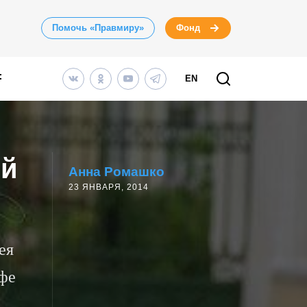
Помочь «Правмиру»
Фонд
EN
ой
Анна Ромашко
23 ЯНВАРЯ, 2014
ея
офе