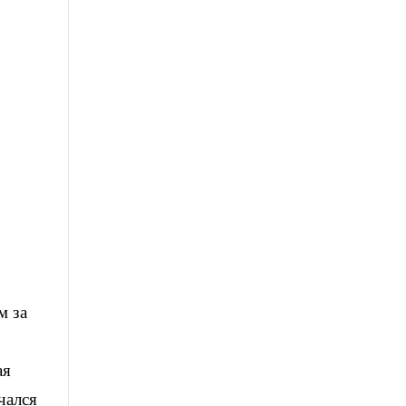
м за
ая
чался