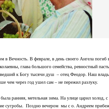
 в Вечность. В феврале, в день своего Ангела погиб 
олаевны, глава большого семейства, ревностный паст
иведший к Богу тысячи душ – отец Феодор. Наш влад
ьше чем через год ушел сам – не пережил разлуку.
была ранняя, метельная зима. На улице царил холод, 
ие сугробы. Поздно вечером мы с о. Андреем прибеж