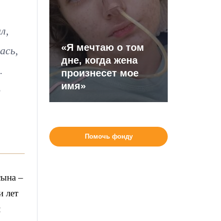
л,
«Я мечтаю о том
ась,
дне, когда жена
.
произнесет мое
имя»
о
Помочь фонду
сына –
и лет
л