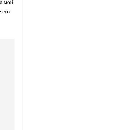
ил мой
 его