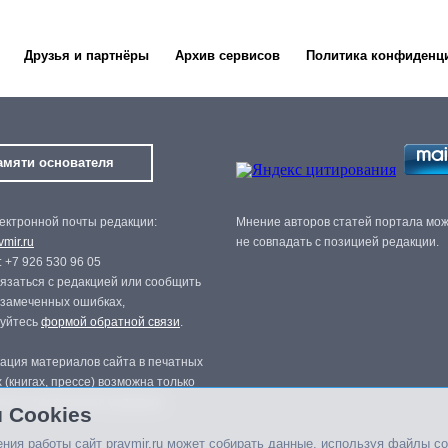
Друзья и партнёры
Архив сервисов
Политика конфиденц
амяти основателя
ектронной почты редакции:
Мнение авторов статей портала мо
mir.ru
не совпадать с позицией редакции.
 +7 926 530 96 05
язаться с редакцией или сообщить
 замеченных ошибках,
зуйтесь
формой обратной связи
.
ация материалов сайта в печатных
 (книгах, прессе) возможна только
нного разрешения редакции.
 Cookies
ния работы сайт pravmir.ru может собирать данные, используя файлы co