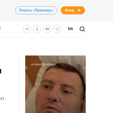
Помочь «Правмиру»
Фонд
EN
НУЖНА ПОМОЩЬ
и
из