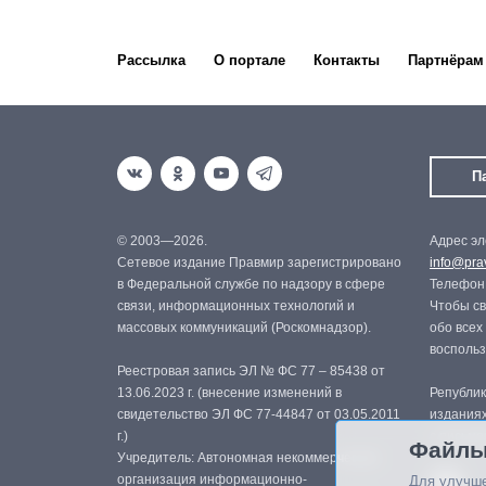
Рассылка
О портале
Контакты
Партнёрам
П
© 2003—2026.
Адрес эл
Сетевое издание Правмир зарегистрировано
info@prav
в Федеральной службе по надзору в сфере
Телефон:
связи, информационных технологий и
Чтобы св
массовых коммуникаций (Роскомнадзор).
обо всех
восполь
Реестровая запись ЭЛ № ФС 77 – 85438 от
13.06.2023 г. (внесение изменений в
Републик
свидетельство ЭЛ ФС 77-44847 от 03.05.2011
изданиях
г.)
с письме
Файлы
Учредитель: Автономная некоммерческая
организация информационно-
Для улучше