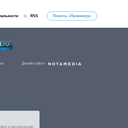
иальности
RSS
Помочь «Правмиру»
жет
Дизайн сайта -
okie и метрические