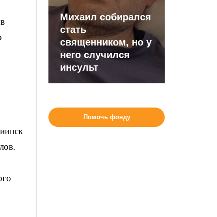
Михаил собирался
 в
стать
о
священником, но у
него случился
инсульт
х
Помочь фонду
риинск
лов.
ого