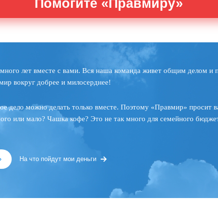
Помогите «Правмиру»
много лет вместе с вами. Вся наша команда живет общим делом и 
мир вокруг добрее и милосерднее!
ое дело можно делать только вместе. Поэтому «Правмир» просит в
ного или мало? Чашка кофе? Это не так много для семейного бюджет
»
На что пойдут мои деньги