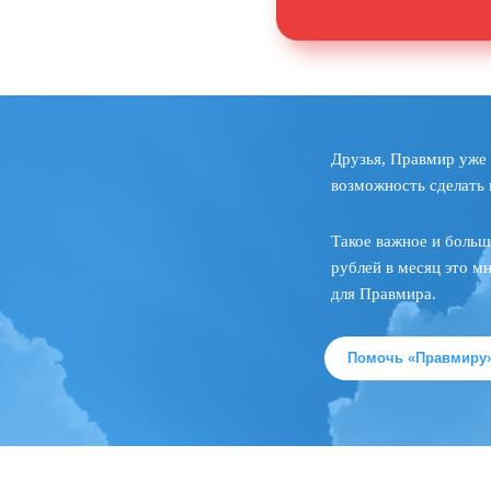
Друзья, Правмир уже 
возможность сделать 
Такое важное и больш
рублей в месяц это м
для Правмира.
Помочь «Правмиру