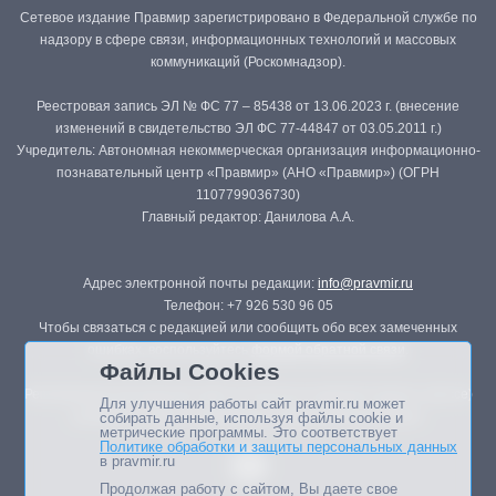
Сетевое издание Правмир зарегистрировано в Федеральной службе по
надзору в сфере связи, информационных технологий и массовых
коммуникаций (Роскомнадзор).
Реестровая запись ЭЛ № ФС 77 – 85438 от 13.06.2023 г. (внесение
изменений в свидетельство ЭЛ ФС 77-44847 от 03.05.2011 г.)
Учредитель: Автономная некоммерческая организация информационно-
познавательный центр «Правмир» (АНО «Правмир») (ОГРН
1107799036730)
Главный редактор: Данилова А.А.
Адрес электронной почты редакции:
info@pravmir.ru
Телефон: +7 926 530 96 05
Чтобы связаться с редакцией или сообщить обо всех замеченных
ошибках, воспользуйтесь
формой обратной связи
.
Файлы Cookies
Републикация материалов сайта в печатных изданиях (книгах, прессе)
Для улучшения работы сайт pravmir.ru может
возможна только с письменного разрешения редакции.
собирать данные, используя файлы cookie и
метрические программы. Это соответствует
Политике обработки и защиты персональных данных
в pravmir.ru
Продолжая работу с сайтом, Вы даете свое