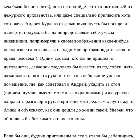
кем было бы истерить), пока не подойдет кто-то потолковей из
дежурного духовенства, или даже специально пригласить хоть
того же о. Андрея Кураева (а девчоночки пусть бы посидели
взаперти, подумали бы да попредставляли себе ужасы
инквизиции, попримеряли в своем воображении какие-нибудь
«испанские сапожки»… и не надо мне про законодательство и
права человека!). Одним словом, кто бы ни пришел из
духовенства, девчонок следовало бы вывести из подсобки, дать
возможность помыть руки и отвести в небольшое уютное
помещение, где, как советовал о.Андрей, усадить за стол
(причем, думаю, вместе с теми же охранниками) и аккуратно
направить разговор в русло критического реализма: пусть жуют
блины и объясняют, как они дошли до жизни такой. Уверен, что
обошлось бы без хамства с их стороны.
Если бы они, будучи приглашены за стол, стали бы дебоширить,