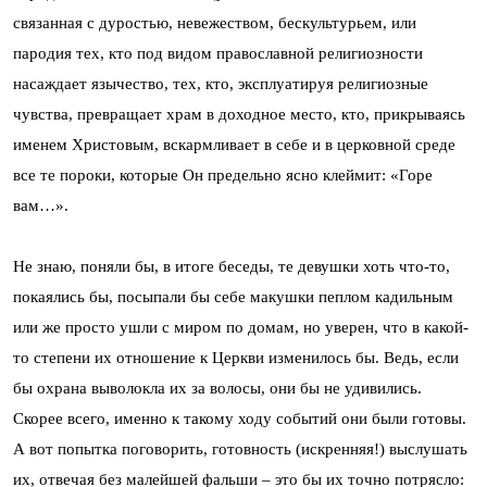
связанная с дуростью, невежеством, бескультурьем, или
пародия тех, кто под видом православной религиозности
насаждает язычество, тех, кто, эксплуатируя религиозные
чувства, превращает храм в доходное место, кто, прикрываясь
именем Христовым, вскармливает в себе и в церковной среде
все те пороки, которые Он предельно ясно клеймит: «Горе
вам…».
Не знаю, поняли бы, в итоге беседы, те девушки хоть что-то,
покаялись бы, посыпали бы себе макушки пеплом кадильным
или же просто ушли с миром по домам, но уверен, что в какой-
то степени их отношение к Церкви изменилось бы. Ведь, если
бы охрана выволокла их за волосы, они бы не удивились.
Скорее всего, именно к такому ходу событий они были готовы.
А вот попытка поговорить, готовность (искренняя!) выслушать
их, отвечая без малейшей фальши – это бы их точно потрясло: