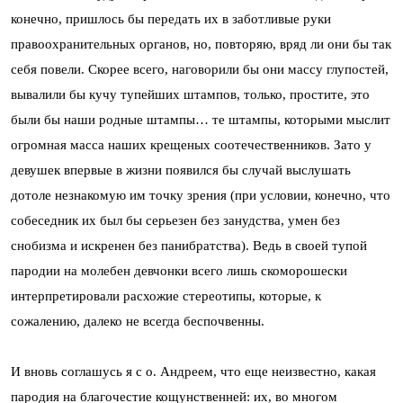
конечно, пришлось бы передать их в заботливые руки
правоохранительных органов, но, повторяю, вряд ли они бы так
себя повели. Скорее всего, наговорили бы они массу глупостей,
вывалили бы кучу тупейших штампов, только, простите, это
были бы наши родные штампы… те штампы, которыми мыслит
огромная масса наших крещеных соотечественников. Зато у
девушек впервые в жизни появился бы случай выслушать
дотоле незнакомую им точку зрения (при условии, конечно, что
собеседник их был бы серьезен без занудства, умен без
снобизма и искренен без панибратства). Ведь в своей тупой
пародии на молебен девчонки всего лишь скоморошески
интерпретировали расхожие стереотипы, которые, к
сожалению, далеко не всегда беспочвенны.
И вновь соглашусь я с о. Андреем, что еще неизвестно, какая
пародия на благочестие кощунственней: их, во многом