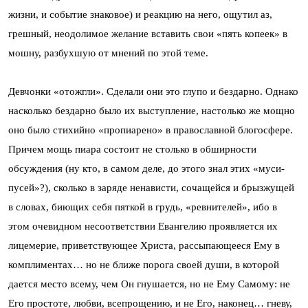
жизни, и событие знаковое) и реакцию на него, ощутил аз,
грешный, неодолимое желание вставить свои «пять копеек» в
мошну, разбухшую от мнений по этой теме.
Девчонки «отожгли». Сделали они это глупо и бездарно. Однако
насколько бездарно было их выступление, настолько же мощно
оно было стихийно «пропиарено» в православной блогосфере.
Причем мощь пиара состоит не столько в обширности
обсуждения (ну кто, в самом деле, до этого знал этих «муси-
пусей»?), сколько в заряде ненависти, сочащейся и брызжущей
в словах, биющих себя пяткой в грудь, «ревнителей», ибо в
этом очевидном несоответствии Евангелию проявляется их
лицемерие, приветствующее Христа, рассыпающееся Ему в
комплиментах… но не ближе порога своей души, в которой
дается место всему, чем Он гнушается, но не Ему Самому: не
Его простоте, любви, всепрощению, и не Его, наконец… гневу,