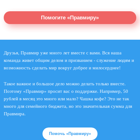
Помогите «Правмиру»
Друзья, Правмир уже много лет вместе с вами. Вся наша
команда живет общим делом и призванием - служение людям и
возможность сделать мир вокруг добрее и милосерднее!
Такое важное и большое дело можно делать только вместе.
Поэтому «Правмир» просит вас о поддержке. Например, 50
рублей в месяц это много или мало? Чашка кофе? Это не так
много для семейного бюджета, но это значительная сумма для
Правмира.
Помочь «Правмиру»