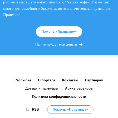
рублей в месяц это много или мало? Чашка кофе? Это не так
много для семейного бюджета, но это значительная сумма для
Правмира.
Помочь «Правмиру»
На что пойдут мои деньги
Рассылка
О портале
Контакты
Партнёрам
Друзья и партнёры
Архив сервисов
Политика конфиденциальности
RSS
Помочь «Правмиру»