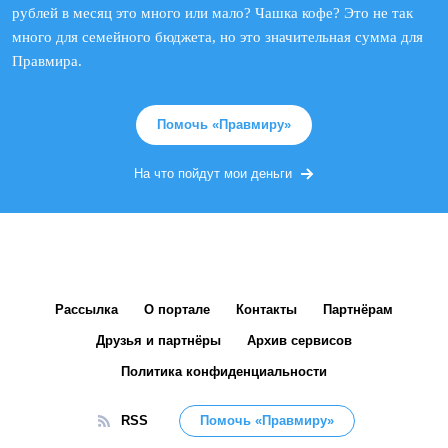
рублей в месяц это много или мало? Чашка кофе? Это не так
много для семейного бюджета, но это значительная сумма для
Правмира.
Помочь «Правмиру»
На что пойдут мои деньги
Рассылка
О портале
Контакты
Партнёрам
Друзья и партнёры
Архив сервисов
Политика конфиденциальности
RSS
Помочь «Правмиру»