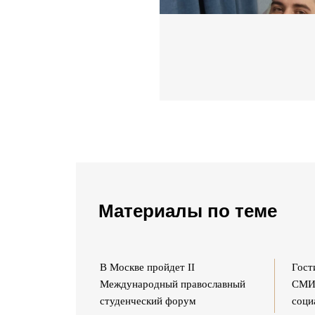
Материалы по теме
 III
В Москве пройдет II
Гост
тиваль детской
Международный православный
СМИ 
студенческий форум
соци