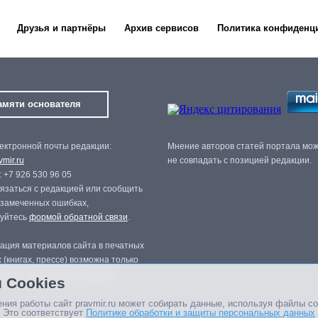
Друзья и партнёры
Архив сервисов
Политика конфиденц
амяти основателя
ектронной почты редакции:
Мнение авторов статей портала мо
mir.ru
не совпадать с позицией редакции.
 +7 926 530 96 05
язаться с редакцией или сообщить
 замеченных ошибках,
зуйтесь
формой обратной связи
.
ация материалов сайта в печатных
 (книгах, прессе) возможна только
нного разрешения редакции.
 Cookies
ния работы сайт pravmir.ru может собирать данные, используя файлы co
 Это соответствует
Политике обработки и защиты персональных данных