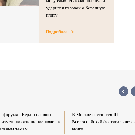
могу сам». Николай нырнул и
ударился головой о бетонную
плиту
Подробнее
и форума «Вера и слово»:
В Москве состоится III
изменили отношение людей к
Всероссийский фестиваль детс
альным темам
книги