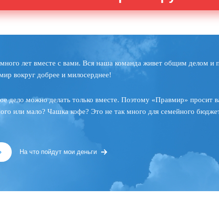
много лет вместе с вами. Вся наша команда живет общим делом и 
мир вокруг добрее и милосерднее!
ое дело можно делать только вместе. Поэтому «Правмир» просит в
ного или мало? Чашка кофе? Это не так много для семейного бюджет
»
На что пойдут мои деньги