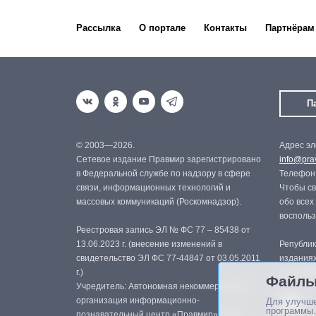
Рассылка
О портале
Контакты
Партнёрам
П
© 2003—2026.
Адрес эл
Сетевое издание Правмир зарегистрировано
info@prav
в Федеральной службе по надзору в сфере
Телефон:
связи, информационных технологий и
Чтобы св
массовых коммуникаций (Роскомнадзор).
обо всех
восполь
Реестровая запись ЭЛ № ФС 77 – 85438 от
13.06.2023 г. (внесение изменений в
Републик
свидетельство ЭЛ ФС 77-44847 от 03.05.2011
изданиях
г.)
с письме
Файлы
Учредитель: Автономная некоммерческая
организация информационно-
Для улучше
программы.
познавательный центр «Правмир» (АНО