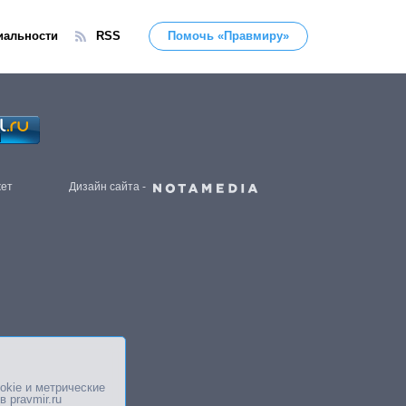
иальности
RSS
Помочь «Правмиру»
жет
Дизайн сайта -
okie и метрические
в pravmir.ru