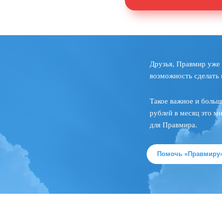
Друзья, Правмир уже 
возможность сделать 
Такое важное и больш
рублей в месяц это м
для Правмира.
Помочь «Правмиру