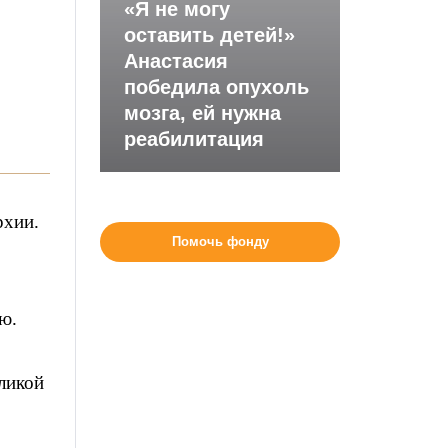
«Я не могу
оставить детей!»
Анастасия
победила опухоль
мозга, ей нужна
реабилитация
рхии.
Помочь фонду
ю.
ликой