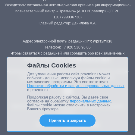
Учредитель: Автономная некоммерческая организация информационно-
познавательный центр «Правмир» (АНО «Правмир») (ОГРН
1107799036730)
Главный редактор: Данилова А.А.
Адрес электронной почты редакции:
info@pravmir.ru
Телефон: +7 926 530 96 05
Чтобы связаться с редакцией или сообщить обо всех замеченных
ошибках, воспользуйтесь
формой обратной связи
.
Файлы Cookies
Републикация материалов сайта в печатных изданиях (книгах, прессе)
Для улучшения работы сайт pravmir.ru может
возможна только с письменного разрешения редакции.
собирать данные, используя файлы cookie и
метрические программы. Это соответствует
Политике обработки и защиты персональных данных
в pravmir.ru
Продолжая работу с сайтом, Вы даете свое
согласие на обработку
персональных данных
.
Файлы cookie можно отключить в настройках
Мнение авторов статей портала может не совпадать с позицией
Вашего браузера.
редакции.
Принять и закрыть
Дизайн сайта -