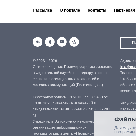
Рассылка
О портале
Контакты
Партнёрам
П
© 2003—2026.
Адрес эл
Сетевое издание Правмир зарегистрировано
info@prav
в Федеральной службе по надзору в сфере
Телефон:
связи, информационных технологий и
Чтобы св
массовых коммуникаций (Роскомнадзор).
обо всех
восполь
Реестровая запись ЭЛ № ФС 77 – 85438 от
13.06.2023 г. (внесение изменений в
Републик
свидетельство ЭЛ ФС 77-44847 от 03.05.2011
изданиях
г.)
с письме
Файлы
Учредитель: Автономная некоммерческая
организация информационно-
Для улучше
программы.
познавательный центр «Правмир» (АНО