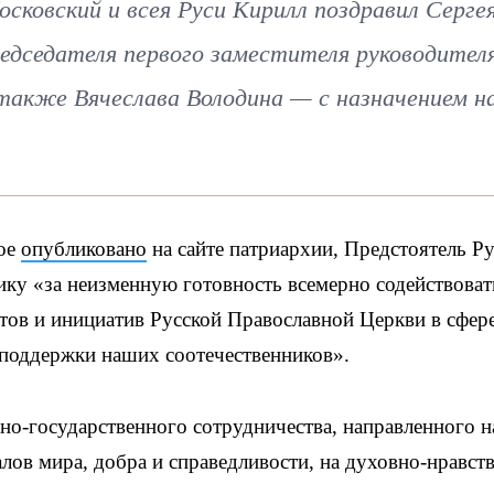
ковский и всея Руси Кирилл поздравил Серге
редседателя первого заместителя руководител
также Вячеслава Володина — с назначением н
рое
опубликовано
на сайте патриархии, Предстоятель Р
ку «за неизменную готовность всемерно содействоват
тов и инициатив Русской Православной Церкви в сфер
 поддержки наших соотечественников».
но-государственного сотрудничества, направленного н
лов мира, добра и справедливости, на духовно-нравст