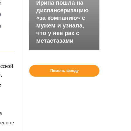
я
Ирина пошла на
диспансеризацию
я
«за компанию» с
а
мужем и узнала,
что у нее рак с
метастазами
усской
Помочь фонду
ь
е
а
венное