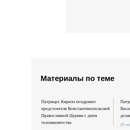
Материалы по теме
оздравил Петра
Патриарх Кирилл поздравил
Патр
независимости
предстоятеля Константинопольской
Васи
Православной Церкви с днем
долж
тезоименитства
20 ав