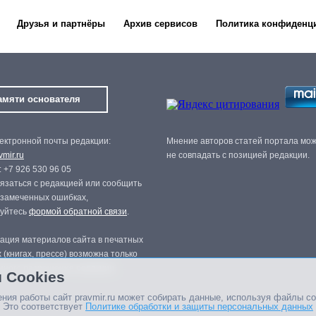
Друзья и партнёры
Архив сервисов
Политика конфиденц
амяти основателя
ектронной почты редакции:
Мнение авторов статей портала мо
mir.ru
не совпадать с позицией редакции.
 +7 926 530 96 05
язаться с редакцией или сообщить
 замеченных ошибках,
зуйтесь
формой обратной связи
.
ация материалов сайта в печатных
 (книгах, прессе) возможна только
нного разрешения редакции.
 Cookies
ния работы сайт pravmir.ru может собирать данные, используя файлы co
 Это соответствует
Политике обработки и защиты персональных данных