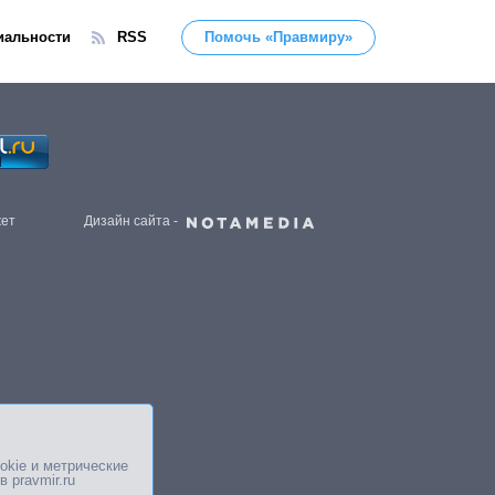
иальности
RSS
Помочь «Правмиру»
жет
Дизайн сайта -
okie и метрические
в pravmir.ru