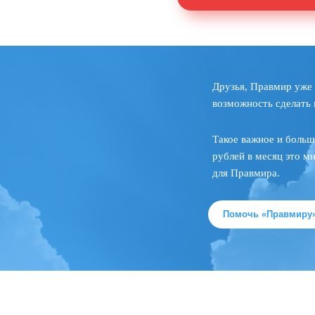
Друзья, Правмир уже 
возможность сделать 
Такое важное и больш
рублей в месяц это м
для Правмира.
Помочь «Правмиру