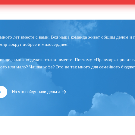
много лет вместе с вами. Вся наша команда живет общим делом и 
мир вокруг добрее и милосерднее!
ое дело можно делать только вместе. Поэтому «Правмир» просит в
ного или мало? Чашка кофе? Это не так много для семейного бюджет
»
На что пойдут мои деньги