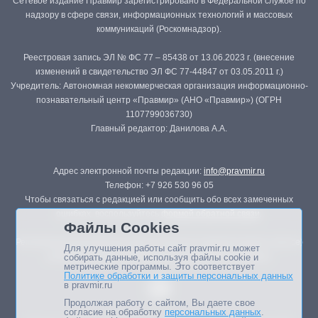
Сетевое издание Правмир зарегистрировано в Федеральной службе по
надзору в сфере связи, информационных технологий и массовых
коммуникаций (Роскомнадзор).
Реестровая запись ЭЛ № ФС 77 – 85438 от 13.06.2023 г. (внесение
изменений в свидетельство ЭЛ ФС 77-44847 от 03.05.2011 г.)
Учредитель: Автономная некоммерческая организация информационно-
познавательный центр «Правмир» (АНО «Правмир») (ОГРН
1107799036730)
Главный редактор: Данилова А.А.
Адрес электронной почты редакции:
info@pravmir.ru
Телефон: +7 926 530 96 05
Чтобы связаться с редакцией или сообщить обо всех замеченных
ошибках, воспользуйтесь
формой обратной связи
.
Файлы Cookies
Републикация материалов сайта в печатных изданиях (книгах, прессе)
Для улучшения работы сайт pravmir.ru может
возможна только с письменного разрешения редакции.
собирать данные, используя файлы cookie и
метрические программы. Это соответствует
Политике обработки и защиты персональных данных
в pravmir.ru
Продолжая работу с сайтом, Вы даете свое
согласие на обработку
персональных данных
.