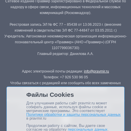
Сетевое издание Правмир зарегистрировано в Федеральной службе по
надзору в сфере связи, информационных технологий и массовых
коммуникаций (Роскомнадзор).
Реестровая запись ЭЛ № ФС 77 – 85438 от 13.06.2023 г. (внесение
изменений в свидетельство ЭЛ ФС 77-44847 от 03.05.2011 г.)
Учредитель: Автономная некоммерческая организация информационно-
познавательный центр «Правмир» (АНО «Правмир») (ОГРН
1107799036730)
Главный редактор: Данилова А.А.
Адрес электронной почты редакции:
info@pravmir.ru
Телефон: +7 926 530 96 05
Чтобы связаться с редакцией или сообщить обо всех замеченных
ошибках, воспользуйтесь
формой обратной связи
.
Файлы Cookies
Републикация материалов сайта в печатных изданиях (книгах, прессе)
Для улучшения работы сайт pravmir.ru может
возможна только с письменного разрешения редакции.
собирать данные, используя файлы cookie и
метрические программы. Это соответствует
Политике обработки и защиты персональных данных
в pravmir.ru
Продолжая работу с сайтом, Вы даете свое
согласие на обработку
персональных данных
.