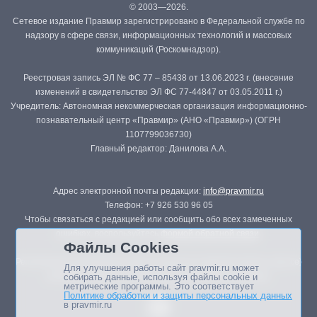
© 2003—2026.
Сетевое издание Правмир зарегистрировано в Федеральной службе по
надзору в сфере связи, информационных технологий и массовых
коммуникаций (Роскомнадзор).
Реестровая запись ЭЛ № ФС 77 – 85438 от 13.06.2023 г. (внесение
изменений в свидетельство ЭЛ ФС 77-44847 от 03.05.2011 г.)
Учредитель: Автономная некоммерческая организация информационно-
познавательный центр «Правмир» (АНО «Правмир») (ОГРН
1107799036730)
Главный редактор: Данилова А.А.
Адрес электронной почты редакции:
info@pravmir.ru
Телефон: +7 926 530 96 05
Чтобы связаться с редакцией или сообщить обо всех замеченных
ошибках, воспользуйтесь
формой обратной связи
.
Файлы Cookies
Републикация материалов сайта в печатных изданиях (книгах, прессе)
Для улучшения работы сайт pravmir.ru может
возможна только с письменного разрешения редакции.
собирать данные, используя файлы cookie и
метрические программы. Это соответствует
Политике обработки и защиты персональных данных
в pravmir.ru