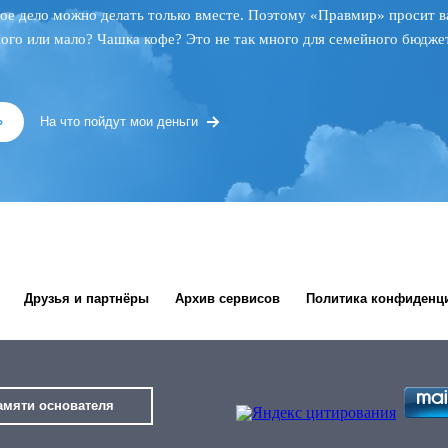
ое дело можно делать только вместе. Поэтому «Правмир» просит в
ного или мало? Чашка кофе? Это не так много для семейного бюджет
»
На что пойдут мои деньги
Друзья и партнёры
Архив сервисов
Политика конфиденц
амяти основателя