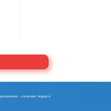
призванием - служение людям и