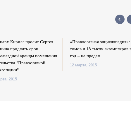
иарх Кирилл просит Сергея
«Православная энциклопедия»:
нина продлить срок
томов и 18 тысяч экземпляров 
озмездной аренды помещения
год – не предел
тельства "Православной
12 марта, 2015
клопедии"
рта, 2015