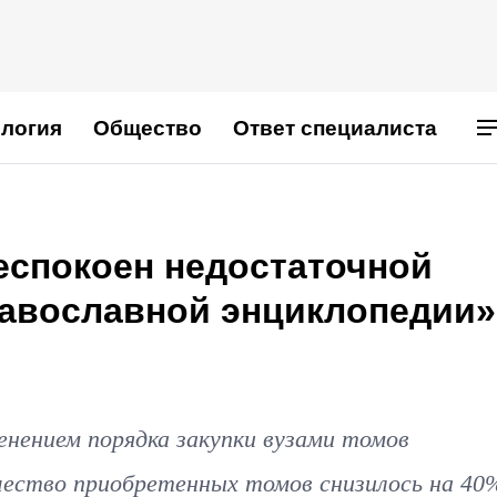
логия
Общество
Ответ специалиста
еспокоен недостаточной
равославной энциклопедии»
"
енением порядка закупки вузами томов
чество приобретенных томов снизилось на 40