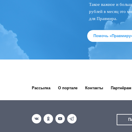
Такое важное и больш
рублей в месяц это м
для Правмира.
Помочь «Правмиру
Рассылка
О портале
Контакты
Партнёрам
П