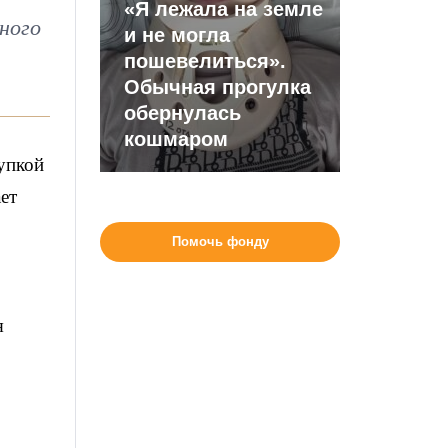
«Я лежала на земле
ного
и не могла
пошевелиться».
Обычная прогулка
обернулась
кошмаром
упкой
ет
Помочь фонду
я