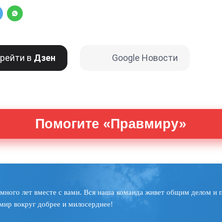
рейти в
Дзен
Google Новости
Помогите «Правмиру»
много лет вместе с вами. Вся наша команда живет общим делом и 
мир вокруг добрее и милосерднее!