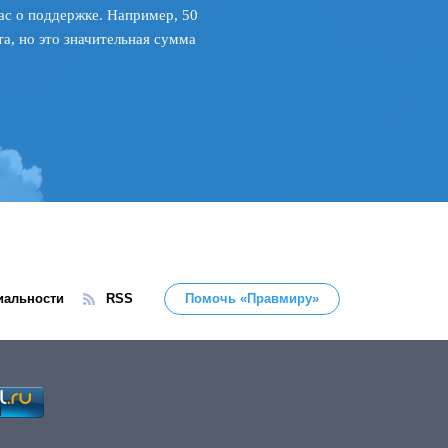
ас о поддержке. Например, 50
а, но это значительная сумма
иальности
RSS
Помочь «Правмиру»