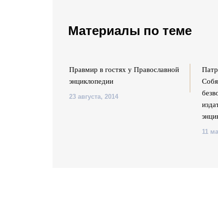
Материалы по теме
клопедия»: 5
Правмир в гостях у Православной
Патр
кземпляров в
энциклопедии
Собя
безв
23 августа, 2014
изда
энци
11 ма