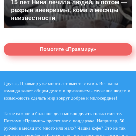
15 лет Нина лечила людей, а потом —
разрыв аневризмы, кома и месяцы
неизвестности
Помогите «Правмиру»
Друзья, Правмир уже много лет вместе с вами. Вся наша
команда живет общим делом и призванием - служение людям и
возможность сделать мир вокруг добрее и милосерднее!
Такое важное и большое дело можно делать только вместе.
Поэтому «Правмир» просит вас о поддержке. Например, 50
рублей в месяц это много или мало? Чашка кофе? Это не так
много для семейного бюджета, но это значительная сумма для