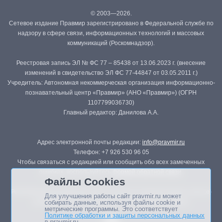
© 2003—2026.
Сетевое издание Правмир зарегистрировано в Федеральной службе по
надзору в сфере связи, информационных технологий и массовых
коммуникаций (Роскомнадзор).
Реестровая запись ЭЛ № ФС 77 – 85438 от 13.06.2023 г. (внесение
изменений в свидетельство ЭЛ ФС 77-44847 от 03.05.2011 г.)
Учредитель: Автономная некоммерческая организация информационно-
познавательный центр «Правмир» (АНО «Правмир») (ОГРН
1107799036730)
Главный редактор: Данилова А.А.
Адрес электронной почты редакции:
info@pravmir.ru
Телефон: +7 926 530 96 05
Чтобы связаться с редакцией или сообщить обо всех замеченных
ошибках, воспользуйтесь
формой обратной связи
.
Файлы Cookies
Републикация материалов сайта в печатных изданиях (книгах, прессе)
Для улучшения работы сайт pravmir.ru может
возможна только с письменного разрешения редакции.
собирать данные, используя файлы cookie и
метрические программы. Это соответствует
Политике обработки и защиты персональных данных
в pravmir.ru