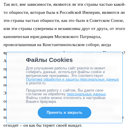
Так вот, вне зависимости, являются ли эти страны частью какой-
то общности, которая была в Российской Империи, являются ли
эти страны частью общности, как это было в Советском Союзе,
или эти страны суверенны и независимы друг от друга, от этого
каноническая юрисдикция Московского Патриарха,
провозглашенная на Константинопольском соборе, когда
вручался томос, не умаляется. А что это значит для Патриарха?
Файлы Cookies
А это значит, что у него нет избранных народов,
Для улучшения работы сайт pravmir.ru может
привилегированных народов и привилегированных стран. У
собирать данные, используя файлы cookie и
метрические программы. Это соответствует
него нет Табели о рангах, что вот эта страна, этот народ – на
Политике обработки и защиты персональных данных
в pravmir.ru
первом месте, а вот эта страна, этот народ – на пятом месте.
Продолжая работу с сайтом, Вы даете свое
Это всё – его паства. И это налагает на Патриарха
согласие на обработку
персональных данных
.
Файлы cookie можно отключить в настройках
определенные ограничения, заставляет Патриарха принимать
Вашего браузера.
во внимание интересы всех православных людей, которые
Принять и закрыть
находятся в его юрисдикции. И если Патриарх от этой позиции
отходит – он как бы теряет своей мандат.