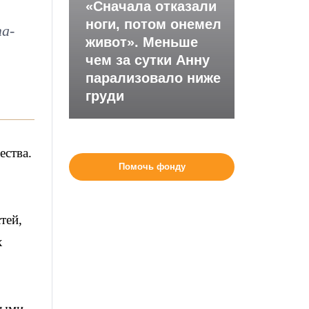
«Сначала отказали
ноги, потом онемел
а-
живот». Меньше
чем за сутки Анну
парализовало ниже
груди
ества.
Помочь фонду
тей,
х
лыми