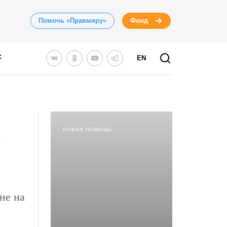
Помочь «Правмиру»
Фонд
EN
НУЖНА ПОМОЩЬ
у
не на