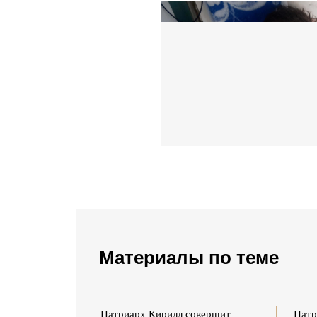
Материалы по теме
уть к Богу
Патриарх Кирилл совершит
Патр