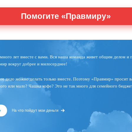
Помогите «Правмиру»
много лет вместе с вами. Вся наша команда живет общим делом и 
мир вокруг добрее и милосерднее!
ое дело можно делать только вместе. Поэтому «Правмир» просит в
ного или мало? Чашка кофе? Это не так много для семейного бюджет
»
На что пойдут мои деньги