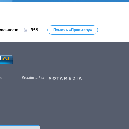
иальности
RSS
Помочь «Правмиру»
жет
Дизайн сайта -