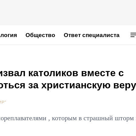
логия
Общество
Ответ специалиста
звал католиков вместе с
ться за христианскую вер
ИР"
мореплавателями , которым в страшный шторм 