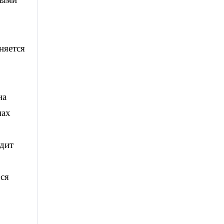
няется
на
нах
дит
ося