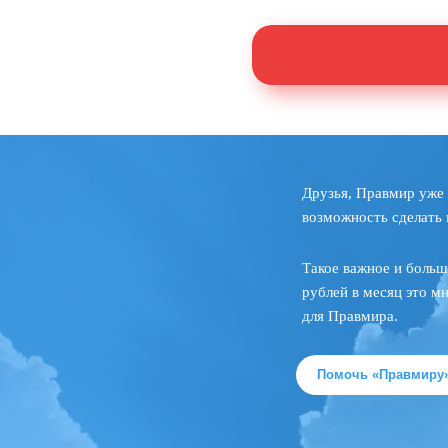
Друзья, Правмир уже 
возможность сделать 
Такое важное и больш
рублей в месяц это м
для Правмира.
Помочь «Правмиру