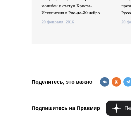
нистым
молебен у статуи Христа-
през
Искупителя в Рио-де-Жанейро
Русе
20 февраля, 2016
20 ф
Поделитесь, это важно
Пе
Подпишитесь на Правмир