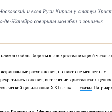
осковский и всея Руси Кирилл у статуи Христ
ио-де-Жанейро совершил молебен о гонимых
толиков сообща бороться с дехристианизацией человеч
доктринальные расхождения, но никто не мешает нам
прекратились гонения, вытеснение христианских ценнос
еловеческой цивилизации XXI века», —
сказал
Патриар
ижнем Востоке и в Африке христиане уничтожаются це