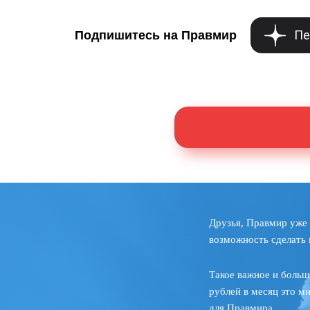
Пе
Подпишитесь на Правмир
Друзья, Правмир уже 
возможность сделать 
Такое важное и больш
рублей в месяц это м
для Правмира.