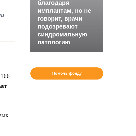
благодаря
имплантам, но не
ии
говорит, врачи
подозревают
синдромальную
патологию
Помочь фонду
 166
ает
овых