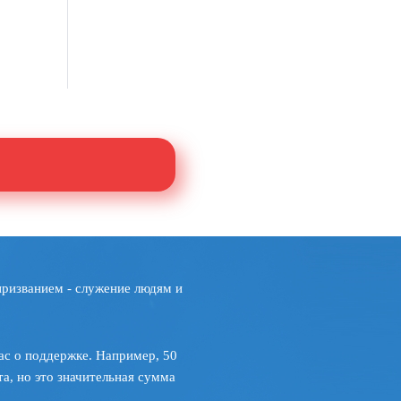
призванием - служение людям и
ас о поддержке. Например, 50
а, но это значительная сумма