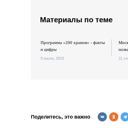
Материалы по теме
ограммы «200
Программа «200 храмов» - факты
Моск
в Москве
и цифры
назв
9 июля, 2015
11 се
Поделитесь, это важно