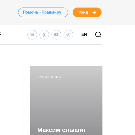
Помочь «Правмиру»
Фонд
EN
НУЖНА ПОМОЩЬ
Максим слышит