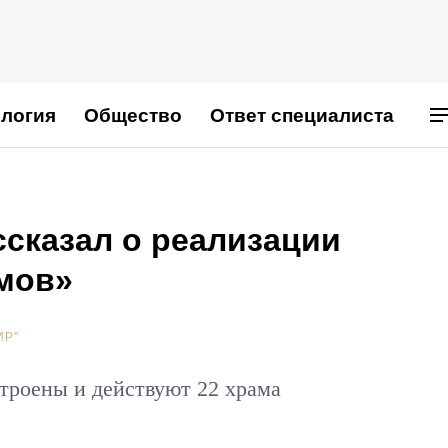
логия
Общество
Ответ специалиста
ссказал о реализации
мов»
ИР"
троены и действуют 22 храма