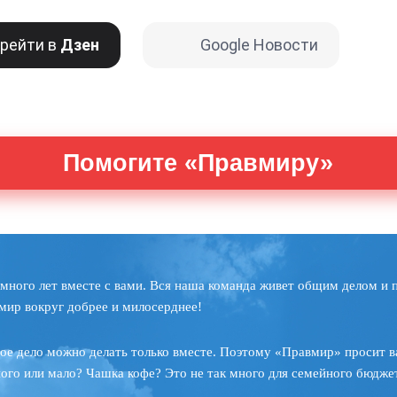
рейти в
Дзен
Google Новости
Помогите «Правмиру»
много лет вместе с вами. Вся наша команда живет общим делом и 
мир вокруг добрее и милосерднее!
ое дело можно делать только вместе. Поэтому «Правмир» просит в
ного или мало? Чашка кофе? Это не так много для семейного бюджет