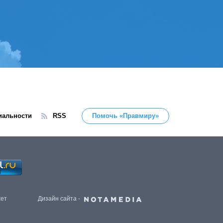
иальности
RSS
Помочь «Правмиру»
жет
Дизайн сайта -