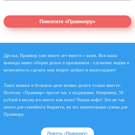
Помогите «Правмиру»
Друзья, Правмир уже много лет вместе с вами. Вся наша
команда живет общим делом и призванием - служение людям и
возможность сделать мир вокруг добрее и милосерднее!
Такое важное и большое дело можно делать только вместе.
Поэтому «Правмир» просит вас о поддержке. Например, 50
рублей в месяц это много или мало? Чашка кофе? Это не так
много для семейного бюджета, но это значительная сумма для
Правмира.
Помочь «Правмиру»