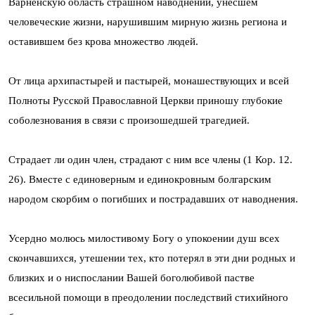
Варненскую область страшном наводнении, унесшем
человеческие жизни, нарушившим мирную жизнь региона и
оставившем без крова множество людей.
От лица архипастырей и пастырей, монашествующих и всей
Полноты Русской Православной Церкви приношу глубокие
соболезнования в связи с произошедшей трагедией.
Страдает ли один член, страдают с ним все члены (1 Кор. 12.
26). Вместе с единоверным и единокровным болгарским
народом скорбим о погибших и пострадавших от наводнения.
Усердно молюсь милостивому Богу о упокоении душ всех
скончавшихся, утешении тех, кто потерял в эти дни родных и
близких и о ниспослании Вашей боголюбивой пастве
всесильной помощи в преодолении последствий стихийного