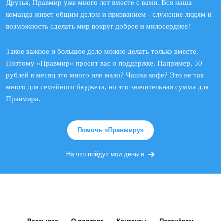
Друзья, Правмир уже много лет вместе с вами. Вся наша
команда живет общим делом и призванием - служение людям и
возможность сделать мир вокруг добрее и милосерднее!
Такое важное и большое дело можно делать только вместе.
Поэтому «Правмир» просит вас о поддержке. Например, 50
рублей в месяц это много или мало? Чашка кофе? Это не так
много для семейного бюджета, но это значительная сумма для
Правмира.
Помочь «Правмиру»
На что пойдут мои деньги