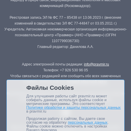
надзору в сфере связи, информационных технологий и массовых
коммуникаций (Роскомнадзор).
Реестровая запись ЭЛ № ФС 77 – 85438 от 13.06.2023 г. (внесение
изменений в свидетельство ЭЛ ФС 77-44847 от 03.05.2011 г.)
Учредитель: Автономная некоммерческая организация информационно-
познавательный центр «Правмир» (АНО «Правмир») (ОГРН
1107799036730)
Главный редактор: Данилова А.А.
Адрес электронной почты редакции:
info@pravmir.ru
Телефон: +7 926 530 96 05
Чтобы связаться с редакцией или сообщить обо всех замеченных
ошибках, воспользуйтесь
формой обратной связи
.
Файлы Cookies
Републикация материалов сайта в печатных изданиях (книгах, прессе)
Для улучшения работы сайт pravmir.ru может
возможна только с письменного разрешения редакции.
собирать данные, используя файлы cookie и
метрические программы. Это соответствует
Политике обработки и защиты персональных данных
в pravmir.ru
Продолжая работу с сайтом, Вы даете свое
согласие на обработку
персональных данных
.
Файлы cookie можно отключить в настройках
Мнение авторов статей портала может не совпадать с позицией
Вашего браузера.