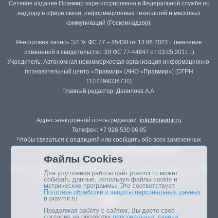
Сетевое издание Правмир зарегистрировано в Федеральной службе по
надзору в сфере связи, информационных технологий и массовых
коммуникаций (Роскомнадзор).
Реестровая запись ЭЛ № ФС 77 – 85438 от 13.06.2023 г. (внесение
изменений в свидетельство ЭЛ ФС 77-44847 от 03.05.2011 г.)
Учредитель: Автономная некоммерческая организация информационно-
познавательный центр «Правмир» (АНО «Правмир») (ОГРН
1107799036730)
Главный редактор: Данилова А.А.
Адрес электронной почты редакции:
info@pravmir.ru
Телефон: +7 926 530 96 05
Чтобы связаться с редакцией или сообщить обо всех замеченных
ошибках, воспользуйтесь
формой обратной связи
.
Файлы Cookies
Републикация материалов сайта в печатных изданиях (книгах, прессе)
Для улучшения работы сайт pravmir.ru может
возможна только с письменного разрешения редакции.
собирать данные, используя файлы cookie и
метрические программы. Это соответствует
Политике обработки и защиты персональных данных
в pravmir.ru
Продолжая работу с сайтом, Вы даете свое
согласие на обработку
персональных данных
.